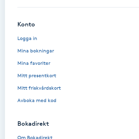
Babylights
Konto
Balayage
Logga in
Bambumassage
Mina bokningar
Mina favoriter
Barber
Mitt presentkort
Barnklippning
Mitt friskvårdskort
BIAB
Avboka med kod
Blowout
Bokadirekt
Bottenfärg
Om Bokadirekt