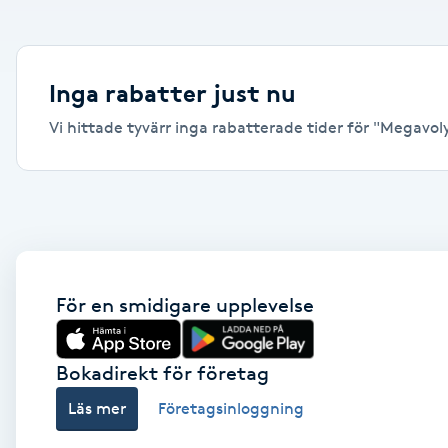
Alternativmedicin
Andningsmassage
Inga rabatter just nu
Vi hittade tyvärr inga rabatterade tider för "Megavolym
Ansiktslyft utan kirurgi
Aromamassage
Ashtanga Yoga
Ayurveda
För en smidigare upplevelse
Ayurvedisk Massage
Bokadirekt för företag
Läs mer
Företagsinloggning
Ansiktsbehandling djuprengörande
B