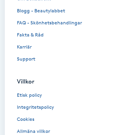
Blogg - Beautylabbet
Brynformning
FAQ - Skönhetsbehandlingar
Brynfärgning
Fakta & Råd
Brynplockning
Karriär
Support
Bröllopsuppsättning
C
Villkor
Celluliter
Etisk policy
Coachning
Integritetspolicy
Cookies
Color correction
Allmäna villkor