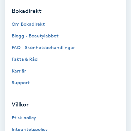
Bokadirekt
Brynformning
Om Bokadirekt
Brynfärgning
Blogg - Beautylabbet
Brynplockning
FAQ - Skönhetsbehandlingar
Fakta & Råd
Bröllopsuppsättning
C
Karriär
Support
Celluliter
Coachning
Villkor
Color correction
Etisk policy
Integritetspolicy