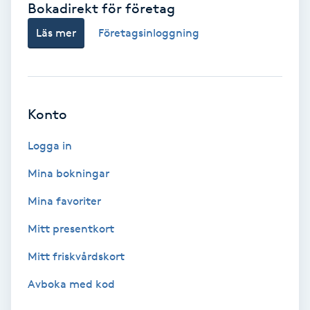
Bokadirekt för företag
Babylights
Läs mer
Företagsinloggning
Balayage
Bambumassage
Konto
Barber
Logga in
Mina bokningar
Barnklippning
Mina favoriter
BIAB
Mitt presentkort
Mitt friskvårdskort
Blowout
Avboka med kod
Bottenfärg