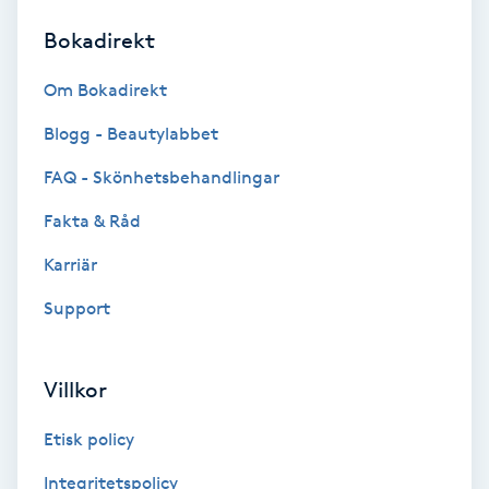
Bokadirekt
Brynformning
Om Bokadirekt
Brynfärgning
Blogg - Beautylabbet
Brynplockning
FAQ - Skönhetsbehandlingar
Fakta & Råd
Bröllopsuppsättning
C
Karriär
Support
Celluliter
Coachning
Villkor
Color correction
Etisk policy
Integritetspolicy