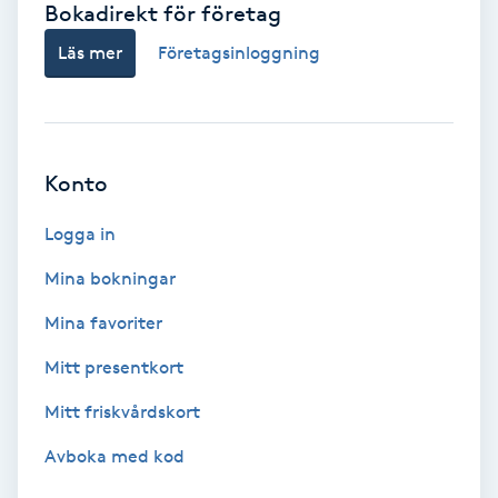
Bokadirekt för företag
Babylights
Läs mer
Företagsinloggning
Balayage
Bambumassage
Konto
Barber
Logga in
Mina bokningar
Barnklippning
Mina favoriter
BIAB
Mitt presentkort
Mitt friskvårdskort
Blowout
Avboka med kod
Bottenfärg