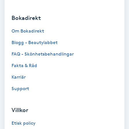
Brynformning
Bokadirekt
Brynfärgning
Om Bokadirekt
Brynplockning
Blogg - Beautylabbet
FAQ - Skönhetsbehandlingar
Bröllopsuppsättning
Fakta & Råd
C
Karriär
Celluliter
Support
Coachning
Villkor
Color correction
Etisk policy