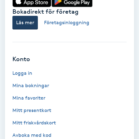
Bokadirekt för företag
Babylights
Läs mer
Företagsinloggning
Balayage
Bambumassage
Konto
Barber
Logga in
Barnklippning
Mina bokningar
BIAB
Mina favoriter
Mitt presentkort
Blowout
Mitt friskvårdskort
Bottenfärg
Avboka med kod