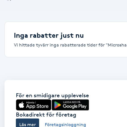
Alternativmedicin
Andningsmassage
Inga rabatter just nu
Ansiktslyft utan kirurgi
Vi hittade tyvärr inga rabatterade tider för "Microsha
Aromamassage
Ashtanga Yoga
Ayurveda
För en smidigare upplevelse
Ayurvedisk Massage
Bokadirekt för företag
Ansiktsbehandling djuprengörande
Läs mer
Företagsinloggning
B