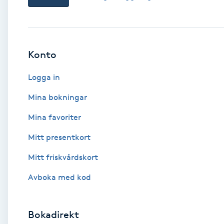
Babylights
Balayage
Konto
Logga in
Bambumassage
Mina bokningar
Barber
Mina favoriter
Barnklippning
Mitt presentkort
Mitt friskvårdskort
BIAB
Avboka med kod
Blowout
Bokadirekt
Bottenfärg