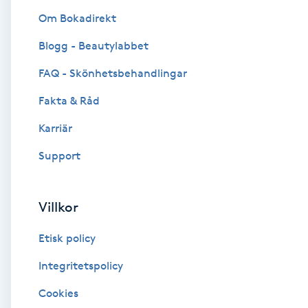
Om Bokadirekt
Brynformning
Blogg - Beautylabbet
Brynfärgning
FAQ - Skönhetsbehandlingar
Fakta & Råd
Brynplockning
Karriär
Bröllopsuppsättning
Support
C
Celluliter
Villkor
Etisk policy
Coachning
Integritetspolicy
Color correction
Cookies