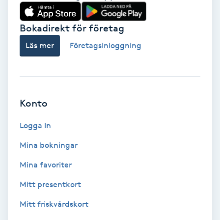
Babylights
Bokadirekt för företag
Balayage
Läs mer
Företagsinloggning
Bambumassage
Barber
Konto
Logga in
Barnklippning
Mina bokningar
BIAB
Mina favoriter
Blowout
Mitt presentkort
Mitt friskvårdskort
Bottenfärg