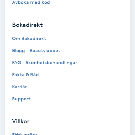
Avboka med kod
Brynformning
Bokadirekt
Brynfärgning
Om Bokadirekt
Brynplockning
Blogg - Beautylabbet
Bröllopsuppsättning
FAQ - Skönhetsbehandlingar
C
Fakta & Råd
Celluliter
Karriär
Support
Coachning
Color correction
Villkor
Etisk policy