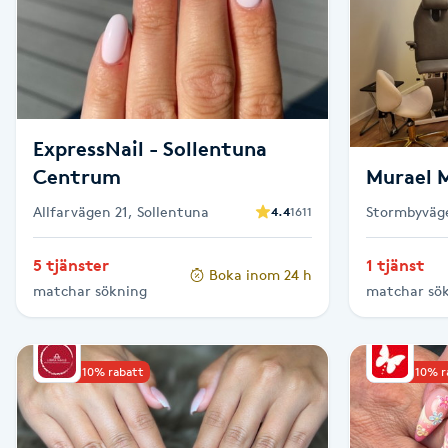
Brynformning
Brynfärgning
ExpressNail - Sollentuna
Brynplockning
Centrum
Murael 
Bröllopsuppsättning
Allfarvägen 21, Sollentuna
Stormbyväge
4.4
1611
C
5 tjänster
1 tjänst
Boka inom 24 h
Celluliter
matchar sökning
matchar sö
Coachning
Upp till 10% rabatt
Upp till 10% 
Color correction