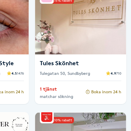
Upp till 15% rabatt
Style
Tules Skönhet
g
Tulegatan 50, Sundbyberg
4.5
1476
4.9
710
1 tjänst
ka inom 24 h
Boka inom 24 h
matchar sökning
Upp till 10% rabatt