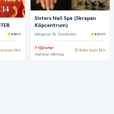
Sisters Nail Spa (Skrapan
NTER
Köpcentrum)
Götgatan 76, Stockholm
4.8
863
4.5
2033
7 tjänster
ka inom 24 h
Boka inom 24 h
matchar sökning