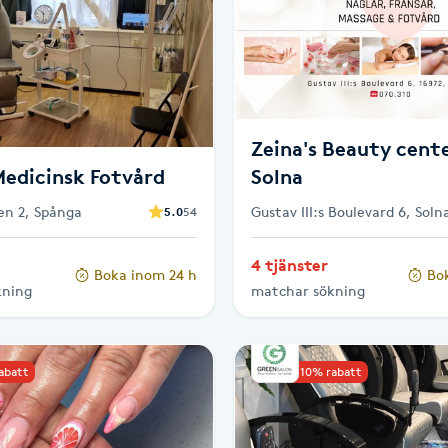
Zeina's Beauty cente
Medicinsk Fotvård
Solna
n 2, Spånga
Gustav III:s Boulevard 6, Soln
5.0
54
4 tjänster
Boka inom 24 h
Bo
kning
matchar sökning
rabatt
Upp till 10% rabatt