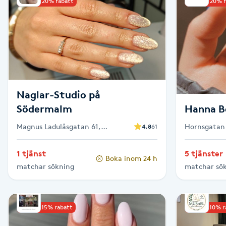
Upp till 20% rabatt
Upp till 20% 
Babylights
Balayage
Bambumassage
Naglar-Studio på
Barber
Södermalm
Hanna B
Magnus Ladulåsgatan 61,
Hornsgatan 
4.8
61
Barnklippning
Stockholm
1 tjänst
5 tjänster
Boka inom 24 h
BIAB
matchar sökning
matchar sö
Blowout
Upp till 15% rabatt
Upp till 10% 
Bottenfärg