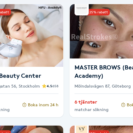
rabatt
Upp till 25% rabatt
MASTER BROWS (Be
Beauty Center
Academy)
atan 56, Stockholm
Mölndalsvägen 87, Göteborg
4.5
658
6 tjänster
Boka inom 24 h
Bo
kning
matchar sökning