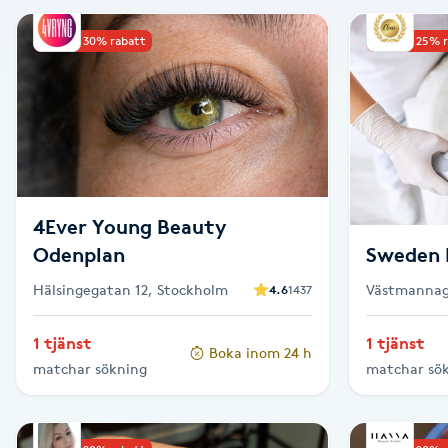
Alternativmedicin
Upp till 30% rabatt
Upp till 25% 
Andningsmassage
Ansiktslyft utan kirurgi
Aromamassage
4Ever Young Beauty
Ashtanga Yoga
Odenplan
Sweden 
Hälsingegatan 12, Stockholm
Västmannag
4.6
1437
Ayurveda
1 tjänst
1 tjänst
Boka inom 24 h
Ayurvedisk Massage
matchar sökning
matchar sö
Ansiktsbehandling djuprengörande
B