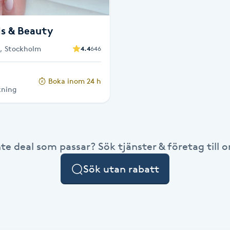
ls & Beauty
2, Stockholm
4.4
646
Boka inom 24 h
kning
nte deal som passar? Sök tjänster & företag till or
Sök utan rabatt