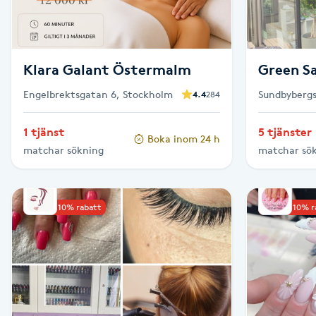
Eyeliner-tatuering
F
Face framing
Klara Galant Östermalm
Green S
Engelbrektsgatan 6, Stockholm
Sundbybergs
4.4
284
Faceliftmassage
1 tjänst
5 tjänster
Fet hårbotten
Boka inom 24 h
matchar sökning
matchar sö
Fettreducering
Upp till 10% rabatt
Upp till 10% 
Fibromassage
Fillers
Fotmassage