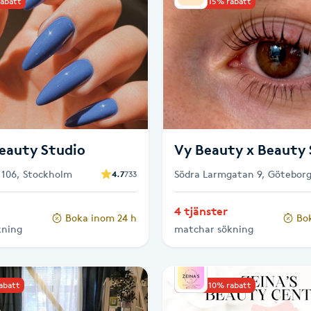
rabatt
Upp till 15% rabatt
eauty Studio
Vy Beauty x Beauty 
106, Stockholm
Södra Larmgatan 9, Götebor
4.7
733
4 tjänster
Boka inom 24 h
Bo
kning
matchar sökning
rabatt
Upp till 10% rabatt