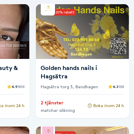
Upp till 20% rabatt
auty &
Golden hands nails i
Hagsätra
Hagsätra torg 3, Bandhagen
4.9
1810
4.2
100
2 tjänster
ka inom 24 h
Boka inom 24 h
matchar sökning