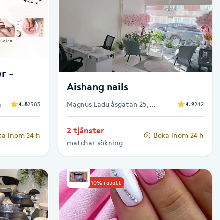
r -
Aishang nails
a
Magnus Ladulåsgatan 25,
4.8
2583
4.9
242
Stockholm
2 tjänster
ka inom 24 h
Boka inom 24 h
matchar sökning
Upp till 10% rabatt