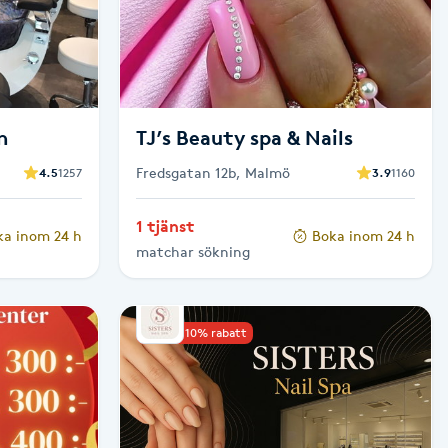
n
TJ’s Beauty spa & Nails
Fredsgatan 12b, Malmö
4.5
1257
3.9
1160
1 tjänst
ka inom 24 h
Boka inom 24 h
matchar sökning
Upp till 10% rabatt