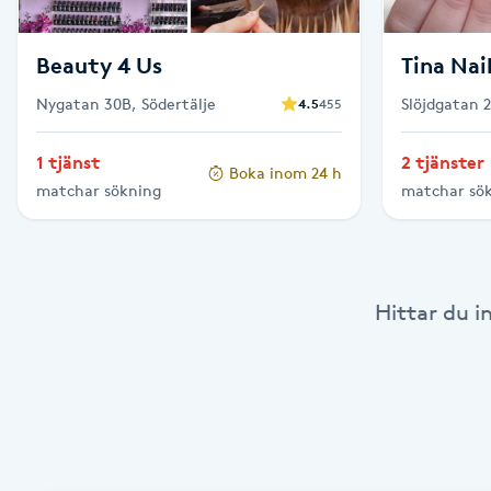
Fotsvamp
Beauty 4 Us
Tina Nai
Fotvård
Nygatan 30B, Södertälje
Slöjdgatan 
4.5
455
Fransar
1 tjänst
2 tjänster
Boka inom 24 h
matchar sökning
matchar sö
Fransborttagning
Fransfärgning
Hittar du i
Fransförlängning
Fransförlängning Megavolym
Fransförlängning Volym