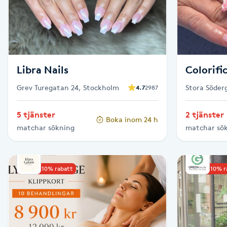
Cryoterapi
D
Damklippning
Libra Nails
Colorifi
Dermapen
Grev Turegatan 24, Stockholm
Stora Söder
4.7
2987
Diamantslipning
5 tjänster
2 tjänster
E
Boka inom 24 h
matchar sökning
matchar sö
Enzympeeling
Upp till 10% rabatt
Upp till 10% 
Extensions
Extensions borttagning