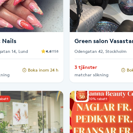
c Nails
Green salon Vasasta
gatan 14, Lund
Odengatan 42, Stockholm
4.6
1158
3 tjänster
Boka inom 24 h
Bo
kning
matchar sökning
rabatt
Upp till 10% rabatt