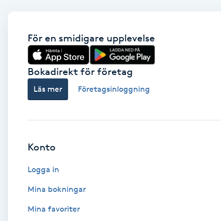
Fransk manikyr
För en smidigare upplevelse
Fransrengöring
Frekvensterapi
Bokadirekt för företag
Läs mer
Företagsinloggning
Friskvård
Friskvårdsmassage
Konto
Frisör
Logga in
Funktionsanalys
Mina bokningar
Färgning
Mina favoriter