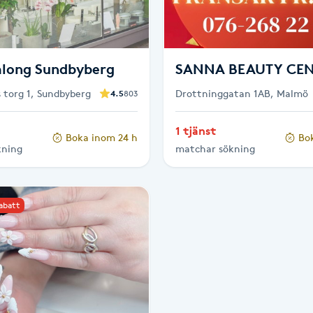
along Sundbyberg
SANNA BEAUTY CE
 torg 1, Sundbyberg
Drottninggatan 1AB, Malmö
4.5
803
1 tjänst
Boka inom 24 h
Bo
kning
matchar sökning
rabatt