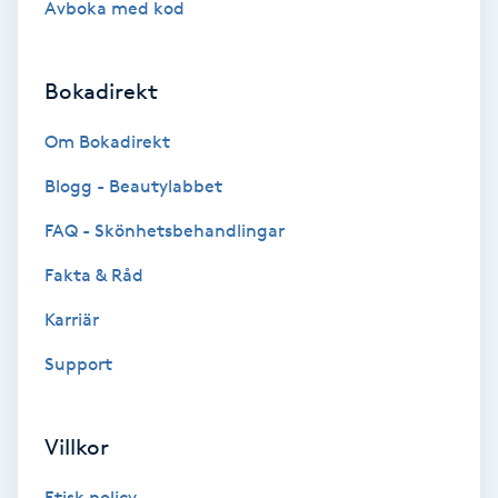
Avboka med kod
Brynformning
Bokadirekt
Brynfärgning
Om Bokadirekt
Brynplockning
Blogg - Beautylabbet
Bröllopsuppsättning
FAQ - Skönhetsbehandlingar
C
Fakta & Råd
Celluliter
Karriär
Support
Coachning
Color correction
Villkor
Etisk policy