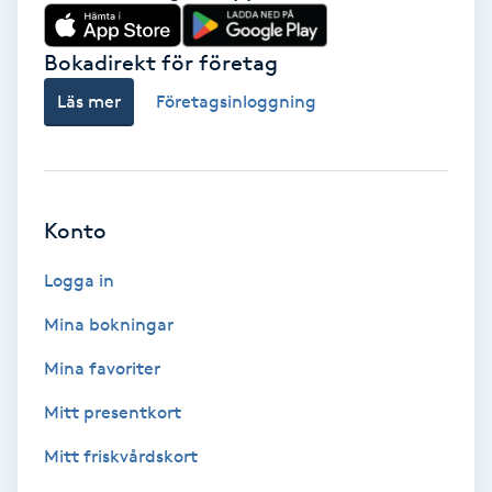
Babylights
Bokadirekt för företag
Balayage
Läs mer
Företagsinloggning
Bambumassage
Barber
Konto
Logga in
Barnklippning
Mina bokningar
BIAB
Mina favoriter
Blowout
Mitt presentkort
Mitt friskvårdskort
Bottenfärg