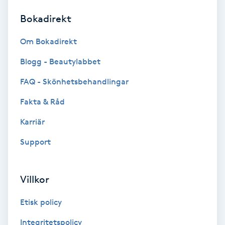
Bokadirekt
Brynformning
Om Bokadirekt
Brynfärgning
Blogg - Beautylabbet
Brynplockning
FAQ - Skönhetsbehandlingar
Fakta & Råd
Bröllopsuppsättning
C
Karriär
Support
Celluliter
Coachning
Villkor
Color correction
Etisk policy
Integritetspolicy