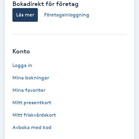
Bokadirekt för företag
Babylights
Läs mer
Företagsinloggning
Balayage
Bambumassage
Konto
Barber
Logga in
Mina bokningar
Barnklippning
Mina favoriter
BIAB
Mitt presentkort
Mitt friskvårdskort
Blowout
Avboka med kod
Bottenfärg