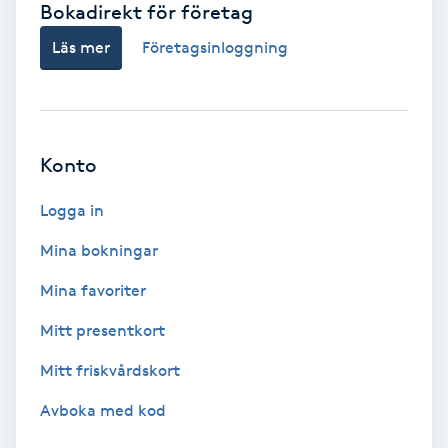
Bokadirekt för företag
Babylights
Läs mer
Företagsinloggning
Balayage
Bambumassage
Konto
Barber
Logga in
Mina bokningar
Barnklippning
Mina favoriter
BIAB
Mitt presentkort
Mitt friskvårdskort
Blowout
Avboka med kod
Bottenfärg