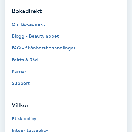
Bokadirekt
Brynformning
Om Bokadirekt
Brynfärgning
Blogg - Beautylabbet
Brynplockning
FAQ - Skönhetsbehandlingar
Fakta & Råd
Bröllopsuppsättning
C
Karriär
Support
Celluliter
Coachning
Villkor
Color correction
Etisk policy
Integritetspolicy