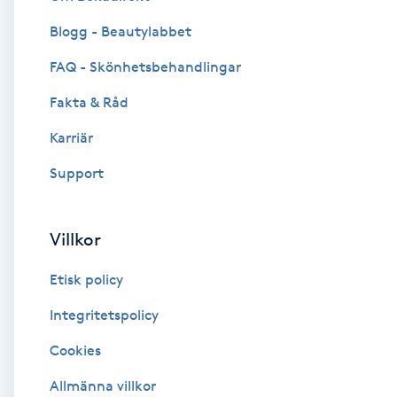
Blogg - Beautylabbet
Brynformning
FAQ - Skönhetsbehandlingar
Brynfärgning
Fakta & Råd
Brynplockning
Karriär
Support
Bröllopsuppsättning
C
Villkor
Celluliter
Etisk policy
Coachning
Integritetspolicy
Cookies
Color correction
Allmänna villkor