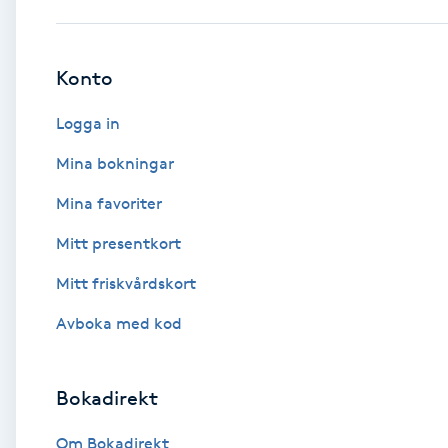
Babylights
Konto
Balayage
Logga in
Bambumassage
Mina bokningar
Mina favoriter
Barber
Mitt presentkort
Barnklippning
Mitt friskvårdskort
BIAB
Avboka med kod
Blowout
Bokadirekt
Bottenfärg
Om Bokadirekt