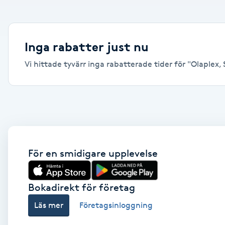
Alternativmedicin
Andningsmassage
Inga rabatter just nu
Vi hittade tyvärr inga rabatterade tider för "Olaplex, S
Ansiktslyft utan kirurgi
Aromamassage
Ashtanga Yoga
Ayurveda
För en smidigare upplevelse
Ayurvedisk Massage
Bokadirekt för företag
Läs mer
Företagsinloggning
Ansiktsbehandling djuprengörande
B