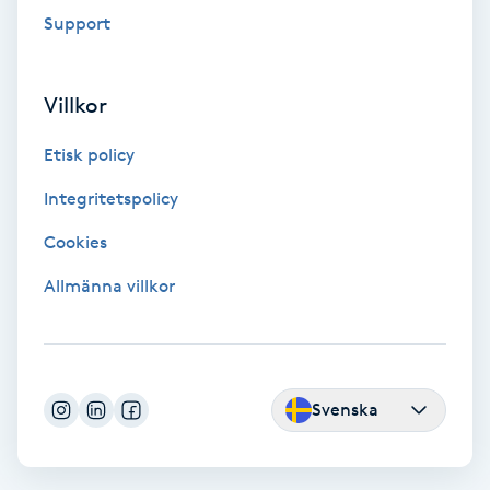
Föning
Support
G
Villkor
Gel naglar
Etisk policy
Gelenaglar
Integritetspolicy
Gellack
Cookies
Allmänna villkor
Gellack med förstärkning
Gravidmassage
Svenska
Gravidyoga
Gruppträning