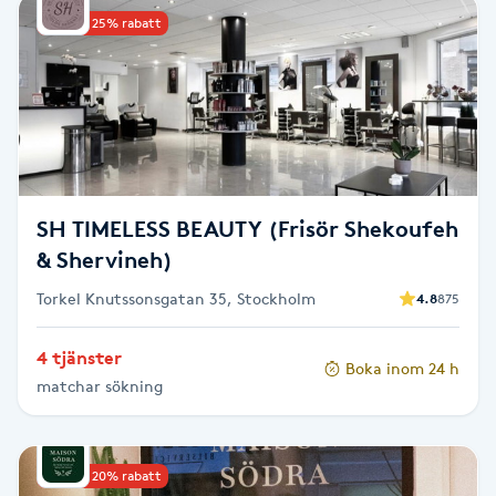
Upp till 25% rabatt
Babylights
Balayage
Bambumassage
Barber
SH TIMELESS BEAUTY (Frisör Shekoufeh
& Shervineh)
Barnklippning
Torkel Knutssonsgatan 35, Stockholm
4.8
875
BIAB
4 tjänster
Boka inom 24 h
matchar sökning
Blowout
Bottenfärg
Upp till 20% rabatt