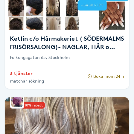
Cryoterapi
D
Damklippning
Ketlin c/o Hårmakeriet ( SÖDERMALMS
Dermapen
FRISÖRSALONG)- NAGLAR, HÅR o
FRANSAR
Folkungagatan 65, Stockholm
Diamantslipning
E
3 tjänster
Boka inom 24 h
matchar sökning
Enzympeeling
Extensions
Upp till 10% rabatt
Extensions borttagning
Eyeliner-tatuering