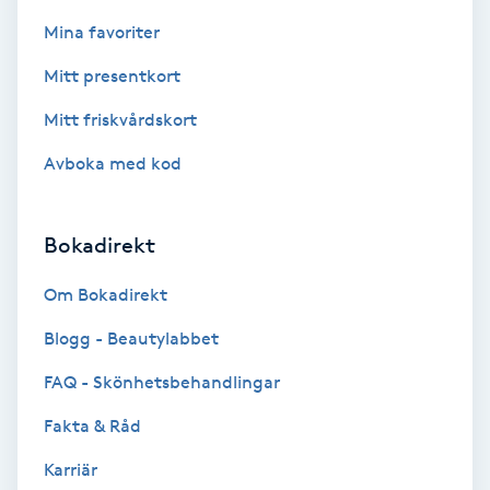
Fransk manikyr
Mina favoriter
Mitt presentkort
Fransrengöring
Mitt friskvårdskort
Frekvensterapi
Avboka med kod
Friskvård
Bokadirekt
Friskvårdsmassage
Om Bokadirekt
Frisör
Blogg - Beautylabbet
FAQ - Skönhetsbehandlingar
Funktionsanalys
Fakta & Råd
Färgning
Karriär