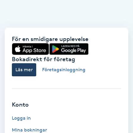
Fotsvamp
Fotvård
För en smidigare upplevelse
Fransar
Fransborttagning
Bokadirekt för företag
Läs mer
Företagsinloggning
Fransfärgning
Fransförlängning
Konto
Fransförlängning Megavolym
Logga in
Fransförlängning Volym
Mina bokningar