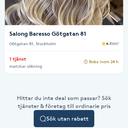
F
Face framing
Salong Baresso Götgatan 81
Faceliftmassage
Götgatan 81, Stockholm
4.7
2007
Fet hårbotten
1 tjänst
Boka inom 24 h
matchar sökning
Fettreducering
Fibromassage
Hittar du inte deal som passar? Sök
Fillers
tjänster & företag till ordinarie pris
Fotmassage
Sök utan rabatt