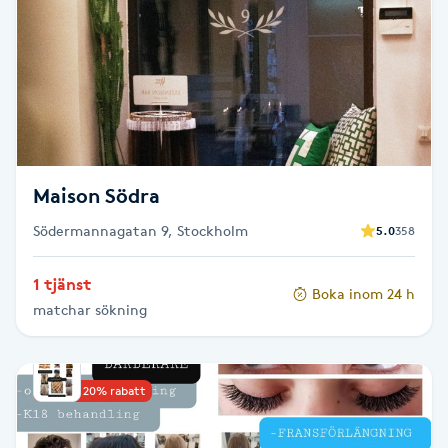
Brynformning
Brynfärgning
Brynplockning
Maison Södra
Bröllopsuppsättning
Södermannagatan 9, Stockholm
5.0
358
C
Celluliter
1 tjänst
Boka inom 24 h
matchar sökning
Coachning
Upp till 20% rabatt
Color correction