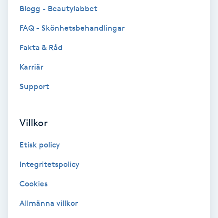
Cryoterapi
Blogg - Beautylabbet
D
FAQ - Skönhetsbehandlingar
Damklippning
Fakta & Råd
Karriär
Dermapen
Support
Diamantslipning
E
Villkor
Enzympeeling
Etisk policy
Extensions
Integritetspolicy
Cookies
Extensions borttagning
Allmänna villkor
Eyeliner-tatuering