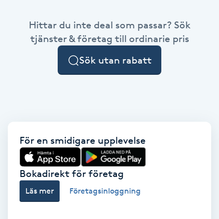
Babylights
Hittar du inte deal som passar? Sök
tjänster & företag till ordinarie pris
Balayage
Sök utan rabatt
Bambumassage
Barber
Barnklippning
För en smidigare upplevelse
BIAB
Bokadirekt för företag
Blowout
Läs mer
Företagsinloggning
Bottenfärg