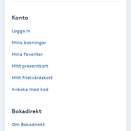
Brynformning
Konto
Brynfärgning
Logga in
Mina bokningar
Brynplockning
Mina favoriter
Bröllopsuppsättning
Mitt presentkort
C
Mitt friskvårdskort
Celluliter
Avboka med kod
Coachning
Bokadirekt
Color correction
Om Bokadirekt