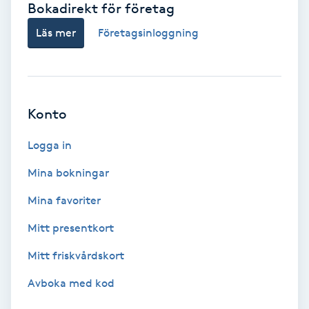
Bokadirekt för företag
Babylights
Läs mer
Företagsinloggning
Balayage
Bambumassage
Konto
Barber
Logga in
Mina bokningar
Barnklippning
Mina favoriter
BIAB
Mitt presentkort
Mitt friskvårdskort
Blowout
Avboka med kod
Bottenfärg