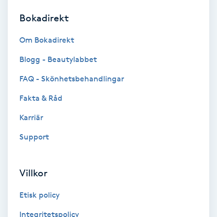
Bokadirekt
Brynformning
Om Bokadirekt
Brynfärgning
Blogg - Beautylabbet
Brynplockning
FAQ - Skönhetsbehandlingar
Fakta & Råd
Bröllopsuppsättning
C
Karriär
Support
Celluliter
Coachning
Villkor
Color correction
Etisk policy
Integritetspolicy