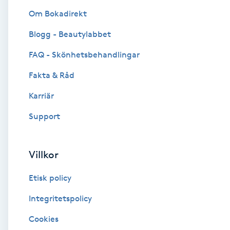
Om Bokadirekt
Brynformning
Blogg - Beautylabbet
Brynfärgning
FAQ - Skönhetsbehandlingar
Fakta & Råd
Brynplockning
Karriär
Bröllopsuppsättning
Support
C
Celluliter
Villkor
Etisk policy
Coachning
Integritetspolicy
Color correction
Cookies