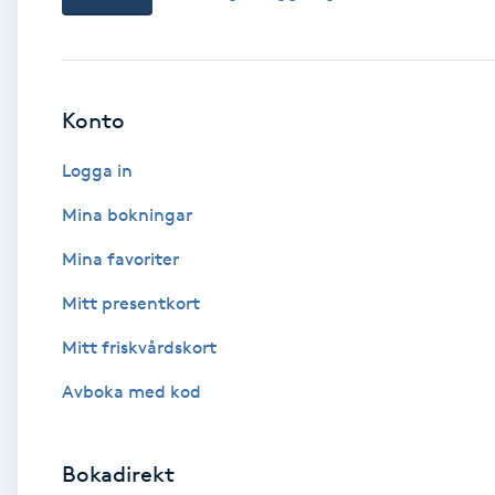
Babylights
Balayage
Konto
Logga in
Bambumassage
Mina bokningar
Barber
Mina favoriter
Barnklippning
Mitt presentkort
Mitt friskvårdskort
BIAB
Avboka med kod
Blowout
Bokadirekt
Bottenfärg