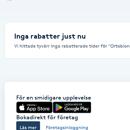
Alternativmedicin
Andningsmassage
Inga rabatter just nu
Ansiktslyft utan kirurgi
Vi hittade tyvärr inga rabatterade tider för "Ortobion
Aromamassage
Ashtanga Yoga
Ayurveda
För en smidigare upplevelse
Ayurvedisk Massage
Bokadirekt för företag
Ansiktsbehandling djuprengörande
Läs mer
Företagsinloggning
B