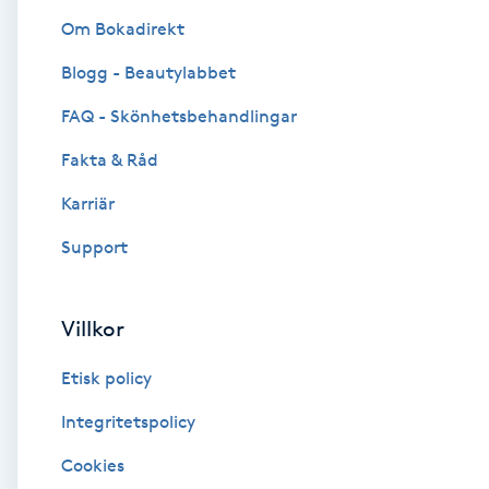
Om Bokadirekt
Brynformning
Blogg - Beautylabbet
Brynfärgning
FAQ - Skönhetsbehandlingar
Fakta & Råd
Brynplockning
Karriär
Bröllopsuppsättning
Support
C
Celluliter
Villkor
Etisk policy
Coachning
Integritetspolicy
Color correction
Cookies