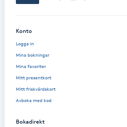
Babylights
Balayage
Konto
Logga in
Bambumassage
Mina bokningar
Barber
Mina favoriter
Barnklippning
Mitt presentkort
Mitt friskvårdskort
BIAB
Avboka med kod
Blowout
Bokadirekt
Bottenfärg