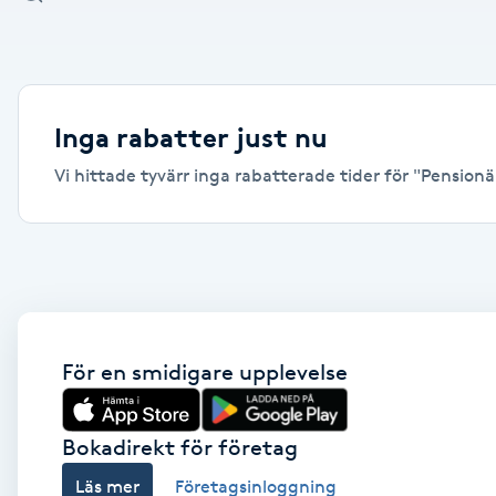
Alternativmedicin
Andningsmassage
Inga rabatter just nu
Ansiktslyft utan kirurgi
Vi hittade tyvärr inga rabatterade tider för "Pensionä
Aromamassage
Ashtanga Yoga
Ayurveda
För en smidigare upplevelse
Ayurvedisk Massage
Bokadirekt för företag
Ansiktsbehandling djuprengörande
Läs mer
Företagsinloggning
B