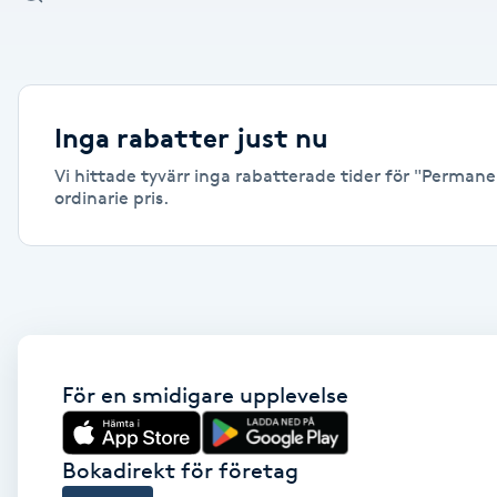
Alternativmedicin
Andningsmassage
Inga rabatter just nu
Ansiktslyft utan kirurgi
Vi hittade tyvärr inga rabatterade tider för "Permane
ordinarie pris.
Aromamassage
Ashtanga Yoga
Ayurveda
För en smidigare upplevelse
Ayurvedisk Massage
Ansiktsbehandling djuprengörande
Bokadirekt för företag
B