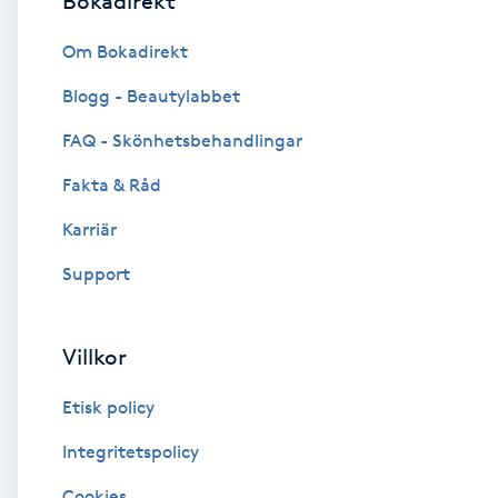
Bokadirekt
Brynformning
Om Bokadirekt
Blogg - Beautylabbet
Brynfärgning
FAQ - Skönhetsbehandlingar
Brynplockning
Fakta & Råd
Karriär
Bröllopsuppsättning
C
Support
Celluliter
Villkor
Coachning
Etisk policy
Color correction
Integritetspolicy
Cookies