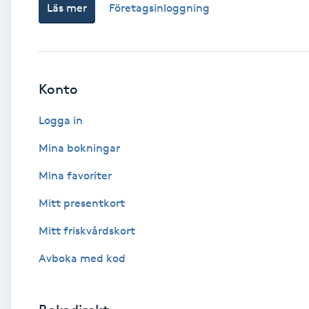
Läs mer
Företagsinloggning
Babylights
Balayage
Konto
Bambumassage
Logga in
Barber
Mina bokningar
Mina favoriter
Barnklippning
Mitt presentkort
BIAB
Mitt friskvårdskort
Avboka med kod
Blowout
Bottenfärg