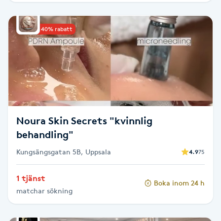
Picolaser
Upp till 40% rabatt
Piercing
Pigmentbehandling
Pigmentfläckar
Noura Skin Secrets "kvinnlig
Plastikkirurgi
behandling"
Kungsängsgatan 5B, Uppsala
4.9
75
Powder brows
1 tjänst
Power Yoga
Boka inom 24 h
matchar sökning
PRP (Platelet Rich Plasma)