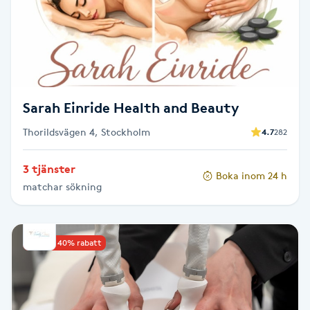
Senioryoga
Shiatsu
Singelfransar
Sarah Einride Health and Beauty
Thorildsvägen 4, Stockholm
4.7
282
Sjukgymnastik
3 tjänster
Skalpmassage
Boka inom 24 h
matchar sökning
Skinbooster
Upp till 40% rabatt
Sklerosering
Skoinlägg