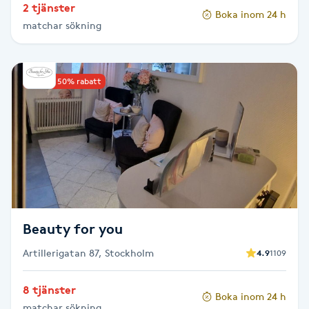
2 tjänster
Hot Stone Massage
Boka inom 24 h
matchar sökning
Hot yoga
Upp till 50% rabatt
Hudföryngring
Huduppstramning
Hudvård
Hyaluronsyra
Beauty for you
Hyperhidros
Artillerigatan 87, Stockholm
4.9
1109
Hypnos
8 tjänster
Boka inom 24 h
matchar sökning