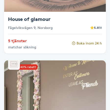
Spa manikyr & pedikyr
House of glamour
Spa-manikyr
Fågelviksvägen 9, Norsborg
5.0
38
Spa-pedikyr
5 tjänster
Boka inom 24 h
matchar sökning
Spraytan
Stylist
Upp till 40% rabatt
Sugaring
Svensk massage
Svettbehandling