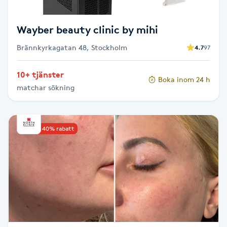
Megavolymfransar
Wayber beauty clinic by mihi
Melasma
Brännkyrkagatan 48, Stockholm
4.7
97
Mesoterapi
10+ tjänster
Boka inom 24 h
matchar sökning
MicroPen
Microshading
Upp till 40% rabatt
Mixfransar
N
Nagelförlängning
Nagelförlängning akryl