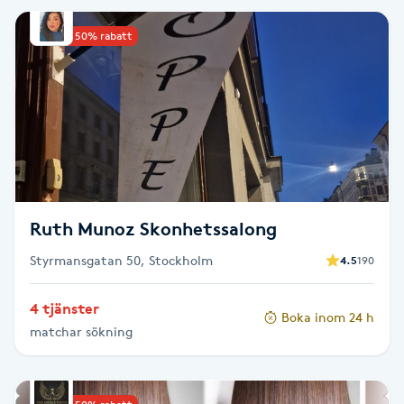
IPL hårborttagning
Upp till 50% rabatt
IR-massage
J
Japansk massage
K
Ruth Munoz Skonhetssalong
K18
Styrmansgatan 50, Stockholm
4.5
190
Katun fransar
4 tjänster
Boka inom 24 h
Kemisk peeling
matchar sökning
Keratinbehandling