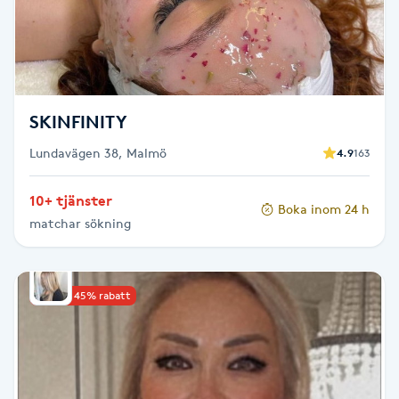
LED-ljusterapi
Liktornar
SKINFINITY
LPG
Lundavägen 38, Malmö
4.9
163
LPG-behandling
10+ tjänster
Boka inom 24 h
matchar sökning
LPG-massage
Luggklippning
Upp till 45% rabatt
Lymfmassage
Läpptatuering