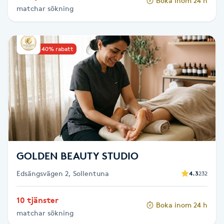
Boka inom 24 h
matchar sökning
Paraffinbehandling
Pedikyr
Upp till 40% rabatt
Pensionärklippning
Permanent
Permanent hårborttagning
GOLDEN BEAUTY STUDIO
Permanent ögonbrynsmakeup
Edsängsvägen 2, Sollentuna
4.3
232
Personal shopper
10 tjänster
Boka inom 24 h
matchar sökning
Personlig tränare