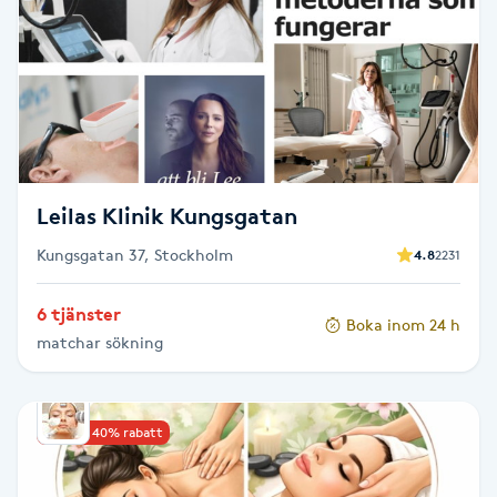
Reiki
Reikihealing
Reiki massage
Restorative Yoga
Leilas Klinik Kungsgatan
Rosacea
Kungsgatan 37, Stockholm
4.8
2231
6 tjänster
Rosenmetoden
Boka inom 24 h
matchar sökning
Ryggmassage
S
Upp till 40% rabatt
Samtalsterapi