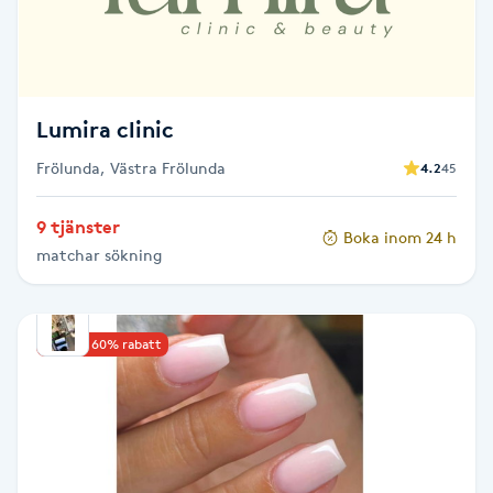
F
Face framing
Lumira clinic
Faceliftmassage
Frölunda, Västra Frölunda
4.2
45
Fet hårbotten
9 tjänster
Boka inom 24 h
matchar sökning
Fettreducering
Fibromassage
Upp till 60% rabatt
Fillers
Fotmassage