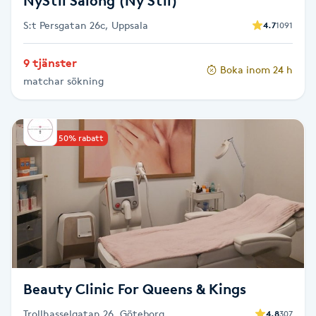
NyStil Salong (Ny Stil)
Föning
S:t Persgatan 26c, Uppsala
4.7
1091
G
9 tjänster
Gel naglar
Boka inom 24 h
matchar sökning
Gelenaglar
Upp till 50% rabatt
Gellack
Gellack med förstärkning
Gravidmassage
Gravidyoga
Beauty Clinic For Queens & Kings
Gruppträning
Trollhasselgatan 26, Göteborg
4.8
307