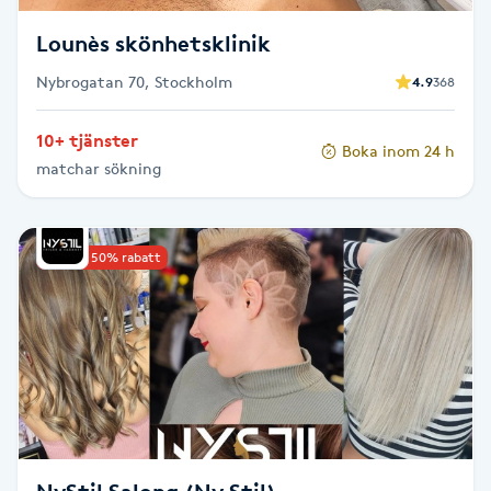
Fransk manikyr
Lounès skönhetsklinik
Fransrengöring
Nybrogatan 70, Stockholm
4.9
368
10+ tjänster
Frekvensterapi
Boka inom 24 h
matchar sökning
Friskvård
Upp till 50% rabatt
Friskvårdsmassage
Frisör
Funktionsanalys
Färgning