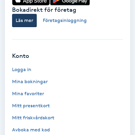
Vårtor
Bokadirekt för företag
Y
Läs mer
Företagsinloggning
Yin Yoga
Yoga
Konto
Yoga Nidra
Logga in
Yogamassage
Mina bokningar
Z
Mina favoriter
Zonterapi
Mitt presentkort
Mitt friskvårdskort
Zumba
Avboka med kod
Ö