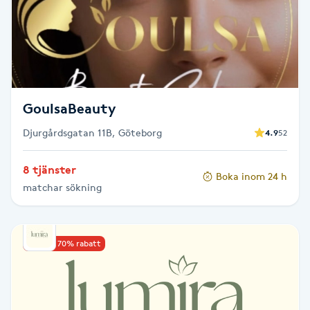
Cryoterapi
D
Damklippning
Dermapen
GoulsaBeauty
Djurgårdsgatan 11B, Göteborg
4.9
52
Diamantslipning
E
8 tjänster
Boka inom 24 h
matchar sökning
Enzympeeling
Extensions
Upp till 70% rabatt
Extensions borttagning
Eyeliner-tatuering