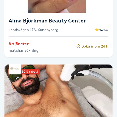
Fotsvamp
Fotvård
Alma Björkman Beauty Center
Landsvägen 17A, Sundbyberg
4.7
737
Fransar
8 tjänster
Boka inom 24 h
Fransborttagning
matchar sökning
Fransfärgning
Upp till 50% rabatt
Fransförlängning
Fransförlängning Megavolym
Fransförlängning Volym