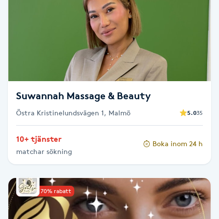
Brynformning
Brynfärgning
Brynplockning
Suwannah Massage & Beauty
Bröllopsuppsättning
Östra Kristinelundsvägen 1, Malmö
5.0
35
C
Celluliter
10+ tjänster
Boka inom 24 h
matchar sökning
Coachning
Upp till 70% rabatt
Color correction