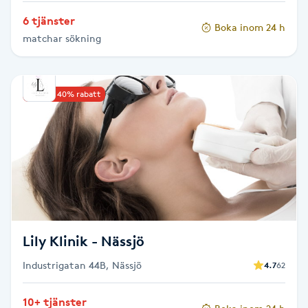
Olaplexbehandling
6 tjänster
Boka inom 24 h
matchar sökning
Ombre
Ombre brows
Upp till 40% rabatt
Ombre naglar
Optiker
Ortobionomi
Ortopedi
Lily Klinik - Nässjö
Industrigatan 44B, Nässjö
4.7
62
Osteopati
P
10+ tjänster