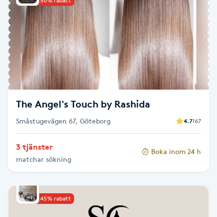
Upp till 50% rabatt
Kinesiologi
Kinesisk medicin
Kiropraktik
Klangmassage
The Angel's Touch by Rashida
Småstugevägen 67, Göteborg
Klippning
4.7
167
3 tjänster
Klippning & Slingor
Boka inom 24 h
matchar sökning
Klippning ungdom
Upp till 45% rabatt
Koppningsmassage