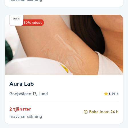
Hårborttagning
Hårbottenbehandling
Upp till 50% rabatt
Hårförlängning
Hårvård
Hälsa
Aura Lab
Hälsprickor
I
Gnejsvägen 17, Lund
4.9
116
Idrottsmassage
2 tjänster
Boka inom 24 h
matchar sökning
IPL