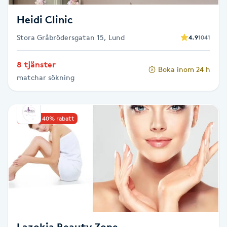
T
Heidi Clinic
Tuina-massage
Stora Gråbrödersgatan 15, Lund
4.9
1041
Taktil massage
8 tjänster
Boka inom 24 h
matchar sökning
Tandblekning
Tandläkare
Upp till 40% rabatt
Tatuering
Tatueringsborttagning
Terapi
Thaimassage
Lazokia Beauty Zone