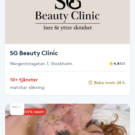
Kosmetisk tatuering
Kostrådgivning
Kroppsinpackning
SG Beauty Clinic
Kroppspeeling
Wargentinsgatan 7, Stockholm
4.8
303
Käkledsbehandling
10+ tjänster
Boka inom 24 h
matchar sökning
Kärlbehandling
L
Upp till 45% rabatt
Laserbehandling
Lashlift Keratin