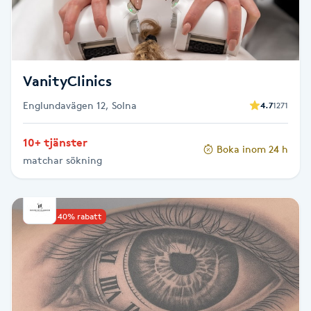
Skägg
Skäggfärgning
VanityClinics
Skäggklippning
Englundavägen 12, Solna
4.7
1271
Skäggtrimmning
10+ tjänster
Boka inom 24 h
matchar sökning
Skönhet
Slingor
Upp till 40% rabatt
Sockring
Spa