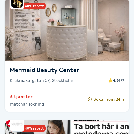
Upp till 40% rabatt
PRX-T33
Psoriasis
PT
R
Radiofrekvens
Mermaid Beauty Center
Krukmakargatan 57, Stockholm
4.0
197
Rakning
3 tjänster
Boka inom 24 h
Reflexologi
matchar sökning
Regndroppsmassage
Upp till 40% rabatt