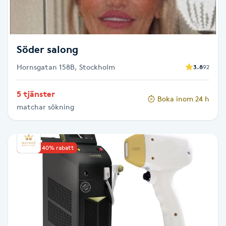
M
Makeup
Söder salong
Manikyr & Pedikyr
Hornsgatan 158B, Stockholm
3.8
92
5 tjänster
Massage
Boka inom 24 h
matchar sökning
Medial vägledning
Upp till 40% rabatt
Medicinsk massage
Meditation
Medium