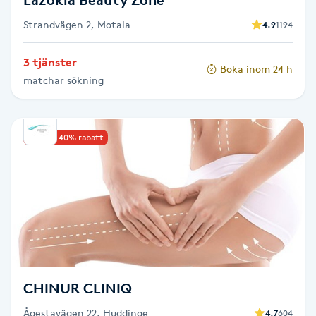
Strandvägen 2, Motala
4.9
1194
Toning
3 tjänster
Boka inom 24 h
Torr hårbotten
matchar sökning
Torrborstning
Upp till 40% rabatt
Triggerpunktsmassage
Trådning
Träning
Tvätt & Fön
CHINUR CLINIQ
V
Ågestavägen 22, Huddinge
4.7
604