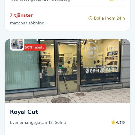
Gua Sha-massage
7 tjänster
Boka inom 24 h
H
matchar sökning
Hatha Yoga
Upp till 50% rabatt
Headspa
Healing
Herrklippning
HIFU
Royal Cut
Hollywood Peel
Evenemangsgatan 12, Solna
4.3
15