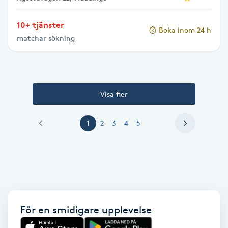
Vaccination
10+ tjänster
Boka inom 24 h
Vampyrbehandling
matchar sökning
Vaxning
Visa fler
Vaxning brasiliansk
1
2
3
4
5
Veterinär
Vibrationsmassage
Vinyasa Yoga
För en smidigare upplevelse
Volymfransar