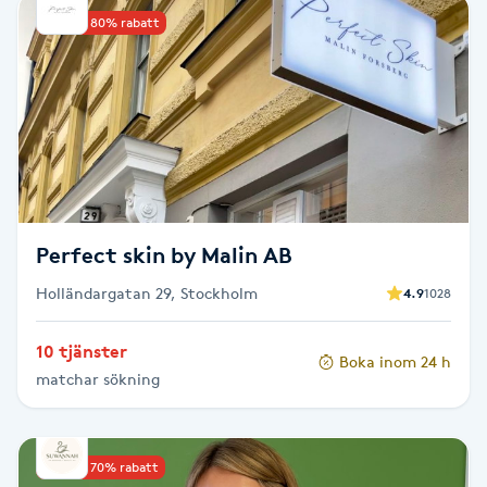
Upp till 80% rabatt
Babylights
Balayage
Bambumassage
Barber
Perfect skin by Malin AB
Barnklippning
Holländargatan 29, Stockholm
4.9
1028
BIAB
10 tjänster
Boka inom 24 h
matchar sökning
Blowout
Bottenfärg
Upp till 70% rabatt