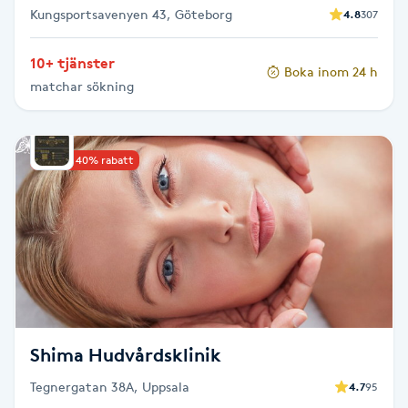
Kungsportsavenyen 43, Göteborg
4.8
307
Naglar borttagning
10+ tjänster
Boka inom 24 h
matchar sökning
Naglar reparation
Naprapati
Upp till 40% rabatt
Navelpiercing
NBE-massage
Ny frisyr
O
Shima Hudvårdsklinik
Olaplex
Tegnergatan 38A, Uppsala
4.7
95