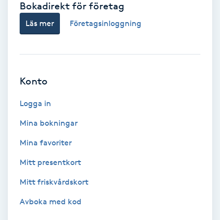
Bokadirekt för företag
Babylights
Läs mer
Företagsinloggning
Balayage
Bambumassage
Konto
Barber
Logga in
Mina bokningar
Barnklippning
Mina favoriter
BIAB
Mitt presentkort
Mitt friskvårdskort
Blowout
Avboka med kod
Bottenfärg