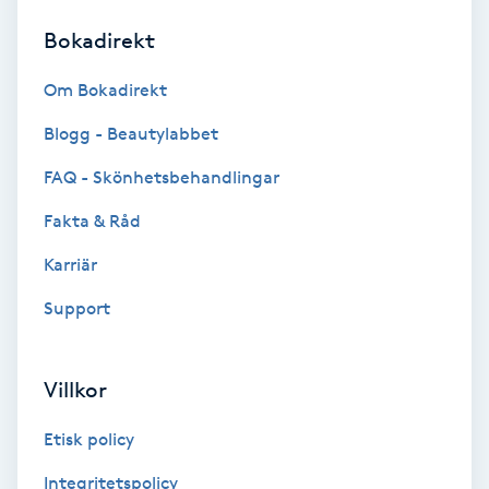
Bokadirekt
Brynformning
Om Bokadirekt
Brynfärgning
Blogg - Beautylabbet
Brynplockning
FAQ - Skönhetsbehandlingar
Fakta & Råd
Bröllopsuppsättning
C
Karriär
Support
Celluliter
Coachning
Villkor
Color correction
Etisk policy
Integritetspolicy