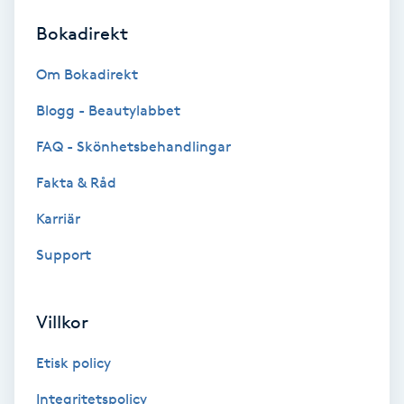
Bokadirekt
Brynformning
Om Bokadirekt
Brynfärgning
Blogg - Beautylabbet
Brynplockning
FAQ - Skönhetsbehandlingar
Fakta & Råd
Bröllopsuppsättning
C
Karriär
Support
Celluliter
Coachning
Villkor
Color correction
Etisk policy
Integritetspolicy