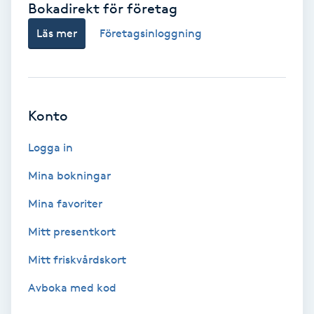
Bokadirekt för företag
Babylights
Läs mer
Företagsinloggning
Balayage
Bambumassage
Konto
Barber
Logga in
Mina bokningar
Barnklippning
Mina favoriter
BIAB
Mitt presentkort
Mitt friskvårdskort
Blowout
Avboka med kod
Bottenfärg