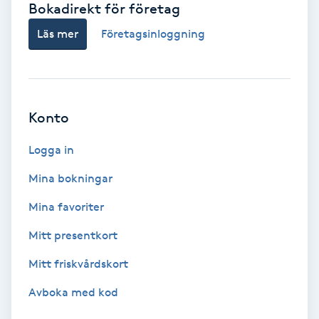
Bokadirekt för företag
Babylights
Läs mer
Företagsinloggning
Balayage
Bambumassage
Konto
Barber
Logga in
Mina bokningar
Barnklippning
Mina favoriter
BIAB
Mitt presentkort
Mitt friskvårdskort
Blowout
Avboka med kod
Bottenfärg