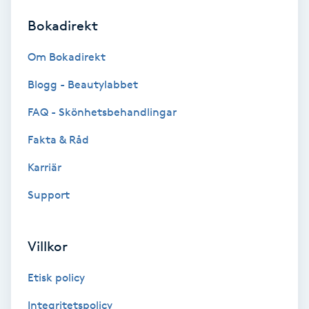
Bokadirekt
Brynformning
Om Bokadirekt
Brynfärgning
Blogg - Beautylabbet
Brynplockning
FAQ - Skönhetsbehandlingar
Fakta & Råd
Bröllopsuppsättning
C
Karriär
Support
Celluliter
Coachning
Villkor
Color correction
Etisk policy
Integritetspolicy