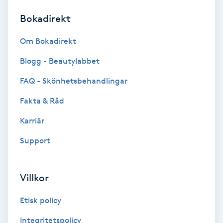
Bokadirekt
Brynformning
Om Bokadirekt
Brynfärgning
Blogg - Beautylabbet
Brynplockning
FAQ - Skönhetsbehandlingar
Fakta & Råd
Bröllopsuppsättning
C
Karriär
Support
Celluliter
Coachning
Villkor
Color correction
Etisk policy
Integritetspolicy