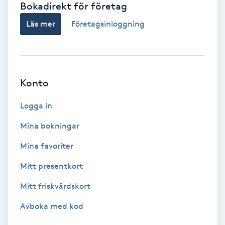
Bokadirekt för företag
Babylights
Läs mer
Företagsinloggning
Balayage
Bambumassage
Konto
Barber
Logga in
Mina bokningar
Barnklippning
Mina favoriter
BIAB
Mitt presentkort
Mitt friskvårdskort
Blowout
Avboka med kod
Bottenfärg