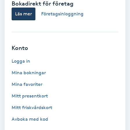
Bokadirekt för företag
Babylights
Läs mer
Företagsinloggning
Balayage
Bambumassage
Konto
Barber
Logga in
Mina bokningar
Barnklippning
Mina favoriter
BIAB
Mitt presentkort
Mitt friskvårdskort
Blowout
Avboka med kod
Bottenfärg