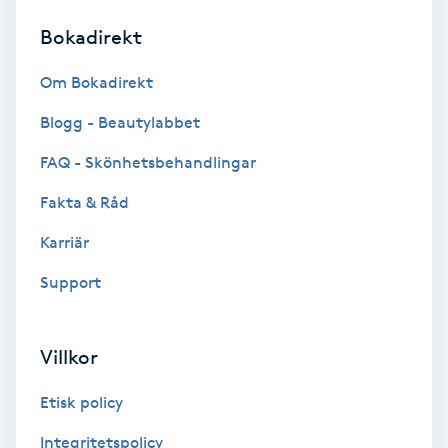
Bokadirekt
Brynformning
Om Bokadirekt
Brynfärgning
Blogg - Beautylabbet
Brynplockning
FAQ - Skönhetsbehandlingar
Fakta & Råd
Bröllopsuppsättning
C
Karriär
Support
Celluliter
Coachning
Villkor
Color correction
Etisk policy
Integritetspolicy