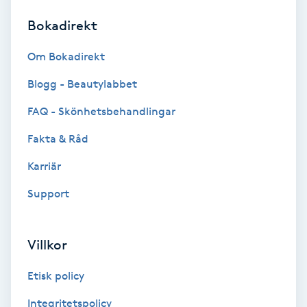
Bokadirekt
Brynformning
Om Bokadirekt
Brynfärgning
Blogg - Beautylabbet
Brynplockning
FAQ - Skönhetsbehandlingar
Fakta & Råd
Bröllopsuppsättning
C
Karriär
Support
Celluliter
Coachning
Villkor
Color correction
Etisk policy
Integritetspolicy