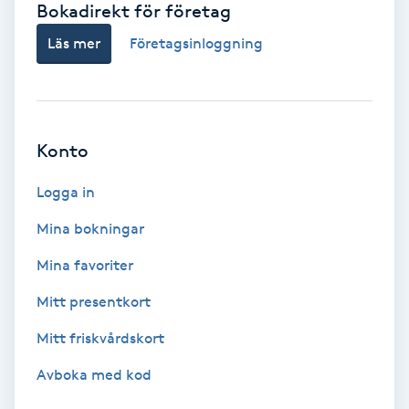
Bokadirekt för företag
Babylights
Läs mer
Företagsinloggning
Balayage
Bambumassage
Konto
Barber
Logga in
Mina bokningar
Barnklippning
Mina favoriter
BIAB
Mitt presentkort
Mitt friskvårdskort
Blowout
Avboka med kod
Bottenfärg