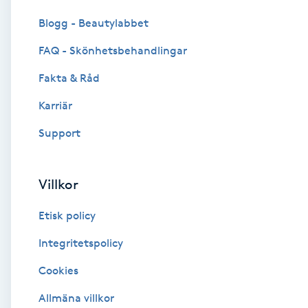
Cryoterapi
Blogg - Beautylabbet
D
FAQ - Skönhetsbehandlingar
Damklippning
Fakta & Råd
Dermapen
Karriär
Support
Diamantslipning
E
Villkor
Enzympeeling
Etisk policy
Extensions
Integritetspolicy
Cookies
Extensions borttagning
Allmäna villkor