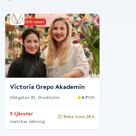
Alternativmedicin
Upp till 25% rabatt
Andningsmassage
Ansiktslyft utan kirurgi
Aromamassage
Ashtanga Yoga
Victoria Grepo Akademin
Ayurveda
Götgatan 81, Stockholm
4.7
1535
Ayurvedisk Massage
5 tjänster
Boka inom 24 h
matchar sökning
Ansiktsbehandling djuprengörande
B