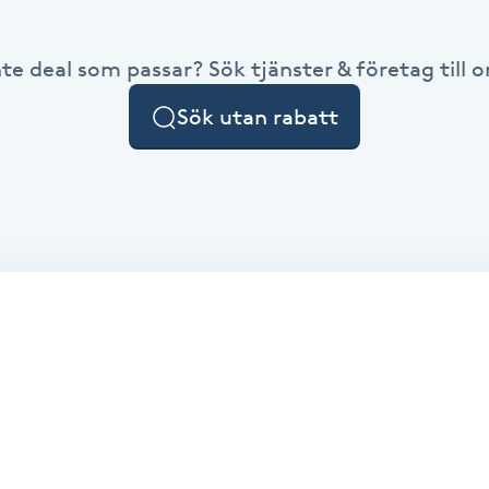
nte deal som passar? Sök tjänster & företag till or
Sök utan rabatt