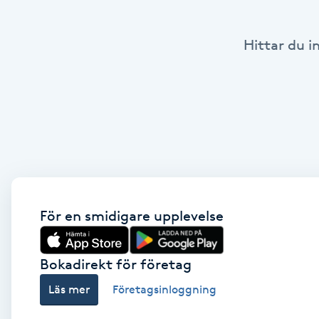
Babylights
Hittar du i
Balayage
Bambumassage
Barber
Barnklippning
För en smidigare upplevelse
BIAB
Bokadirekt för företag
Blowout
Läs mer
Företagsinloggning
Bottenfärg