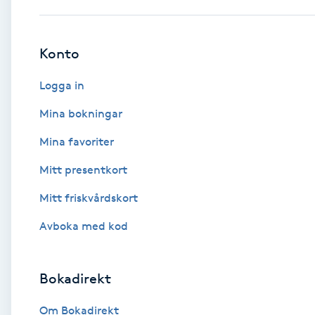
Brynformning
Konto
Brynfärgning
Logga in
Brynplockning
Mina bokningar
Mina favoriter
Bröllopsuppsättning
Mitt presentkort
C
Mitt friskvårdskort
Celluliter
Avboka med kod
Coachning
Bokadirekt
Color correction
Om Bokadirekt