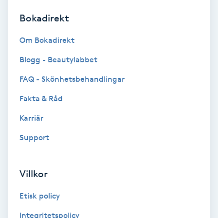
Bokadirekt
Brynformning
Om Bokadirekt
Brynfärgning
Blogg - Beautylabbet
Brynplockning
FAQ - Skönhetsbehandlingar
Fakta & Råd
Bröllopsuppsättning
C
Karriär
Support
Celluliter
Coachning
Villkor
Color correction
Etisk policy
Integritetspolicy