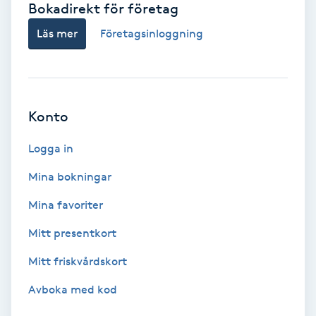
Bokadirekt för företag
Babylights
Läs mer
Företagsinloggning
Balayage
Bambumassage
Konto
Barber
Logga in
Mina bokningar
Barnklippning
Mina favoriter
BIAB
Mitt presentkort
Mitt friskvårdskort
Blowout
Avboka med kod
Bottenfärg