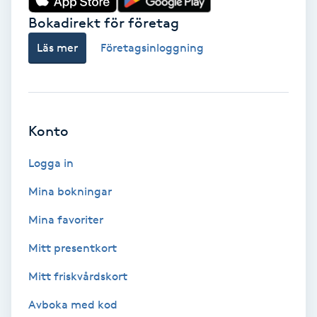
Bokadirekt för företag
Babylights
Läs mer
Företagsinloggning
Balayage
Bambumassage
Konto
Barber
Logga in
Barnklippning
Mina bokningar
Mina favoriter
BIAB
Mitt presentkort
Blowout
Mitt friskvårdskort
Bottenfärg
Avboka med kod