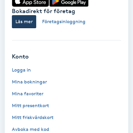
Bokadirekt för företag
Babylights
Läs mer
Företagsinloggning
Balayage
Bambumassage
Konto
Barber
Logga in
Barnklippning
Mina bokningar
BIAB
Mina favoriter
Mitt presentkort
Blowout
Mitt friskvårdskort
Bottenfärg
Avboka med kod