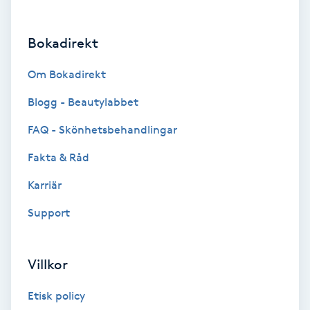
Brynformning
Bokadirekt
Brynfärgning
Om Bokadirekt
Brynplockning
Blogg - Beautylabbet
FAQ - Skönhetsbehandlingar
Bröllopsuppsättning
Fakta & Råd
C
Karriär
Celluliter
Support
Coachning
Villkor
Color correction
Etisk policy