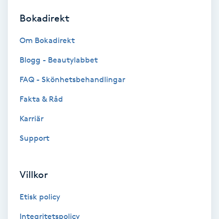
Bokadirekt
Brynformning
Om Bokadirekt
Brynfärgning
Blogg - Beautylabbet
Brynplockning
FAQ - Skönhetsbehandlingar
Fakta & Råd
Bröllopsuppsättning
C
Karriär
Support
Celluliter
Coachning
Villkor
Color correction
Etisk policy
Integritetspolicy