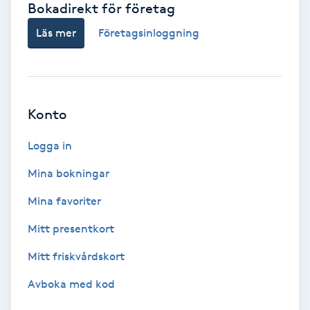
Bokadirekt för företag
Babylights
Läs mer
Företagsinloggning
Balayage
Bambumassage
Konto
Barber
Logga in
Mina bokningar
Barnklippning
Mina favoriter
BIAB
Mitt presentkort
Mitt friskvårdskort
Blowout
Avboka med kod
Bottenfärg