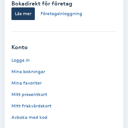
Bokadirekt för företag
Babylights
Läs mer
Företagsinloggning
Balayage
Bambumassage
Konto
Barber
Logga in
Mina bokningar
Barnklippning
Mina favoriter
BIAB
Mitt presentkort
Mitt friskvårdskort
Blowout
Avboka med kod
Bottenfärg