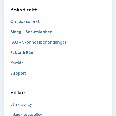
Bokadirekt
Brynformning
Om Bokadirekt
Brynfärgning
Blogg - Beautylabbet
Brynplockning
FAQ - Skönhetsbehandlingar
Fakta & Råd
Bröllopsuppsättning
C
Karriär
Support
Celluliter
Coachning
Villkor
Color correction
Etisk policy
Integritetspolicy