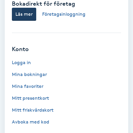
Bokadirekt för företag
Babylights
Läs mer
Företagsinloggning
Balayage
Bambumassage
Konto
Barber
Logga in
Mina bokningar
Barnklippning
Mina favoriter
BIAB
Mitt presentkort
Mitt friskvårdskort
Blowout
Avboka med kod
Bottenfärg