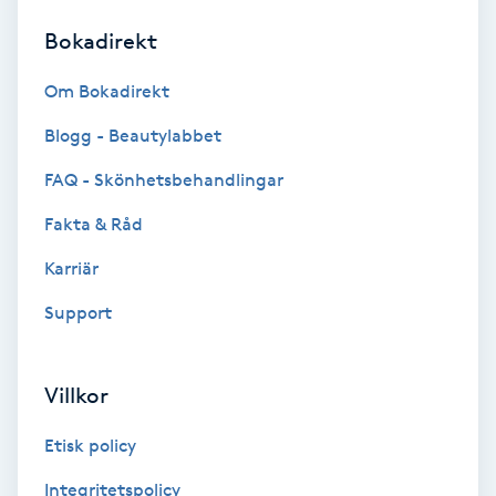
Bokadirekt
Brynformning
Om Bokadirekt
Brynfärgning
Blogg - Beautylabbet
Brynplockning
FAQ - Skönhetsbehandlingar
Fakta & Råd
Bröllopsuppsättning
C
Karriär
Support
Celluliter
Coachning
Villkor
Color correction
Etisk policy
Integritetspolicy