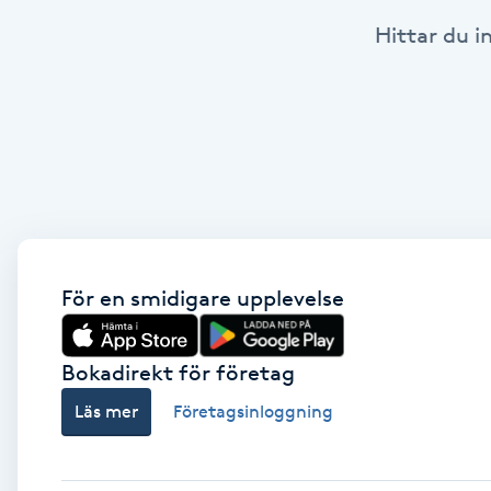
Hittar du i
Babylights
Balayage
Bambumassage
Barber
Barnklippning
För en smidigare upplevelse
BIAB
Bokadirekt för företag
Läs mer
Företagsinloggning
Blowout
Bottenfärg