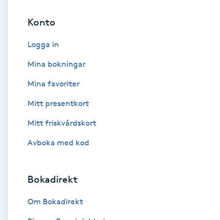
Konto
Brynformning
Logga in
Brynfärgning
Mina bokningar
Brynplockning
Mina favoriter
Mitt presentkort
Bröllopsuppsättning
C
Mitt friskvårdskort
Avboka med kod
Celluliter
Coachning
Bokadirekt
Color correction
Om Bokadirekt