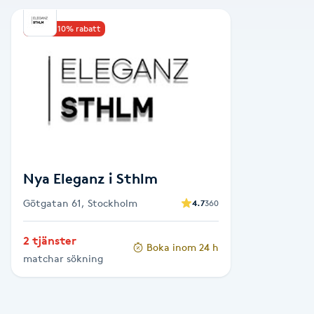
Alternativmedicin
Upp till 10% rabatt
Andningsmassage
Ansiktslyft utan kirurgi
Aromamassage
Ashtanga Yoga
Nya Eleganz i Sthlm
Götgatan 61, Stockholm
4.7
360
Ayurveda
2 tjänster
Boka inom 24 h
Ayurvedisk Massage
matchar sökning
Ansiktsbehandling djuprengörande
B