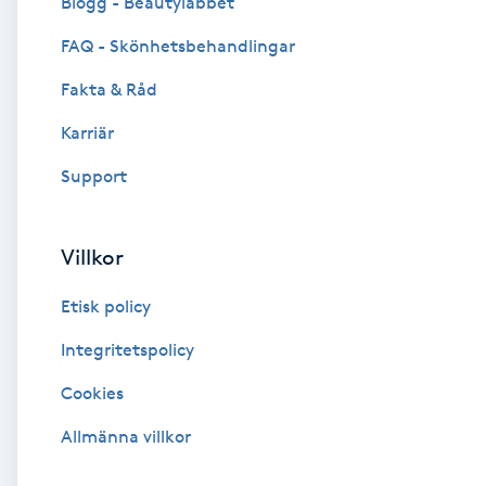
Blogg - Beautylabbet
Cryoterapi
FAQ - Skönhetsbehandlingar
D
Fakta & Råd
Damklippning
Karriär
Dermapen
Support
Diamantslipning
Villkor
E
Etisk policy
Enzympeeling
Integritetspolicy
Extensions
Cookies
Extensions borttagning
Allmänna villkor