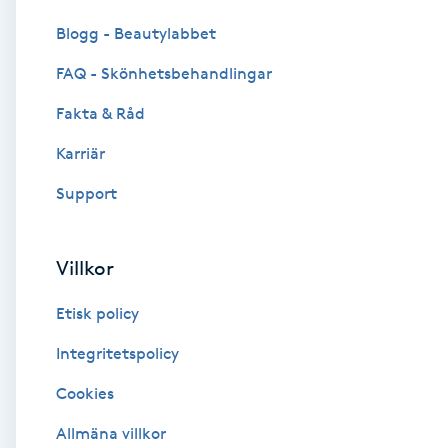
Cryoterapi
Blogg - Beautylabbet
D
FAQ - Skönhetsbehandlingar
Damklippning
Fakta & Råd
Dermapen
Karriär
Support
Diamantslipning
E
Villkor
Enzympeeling
Etisk policy
Extensions
Integritetspolicy
Cookies
Extensions borttagning
Allmäna villkor