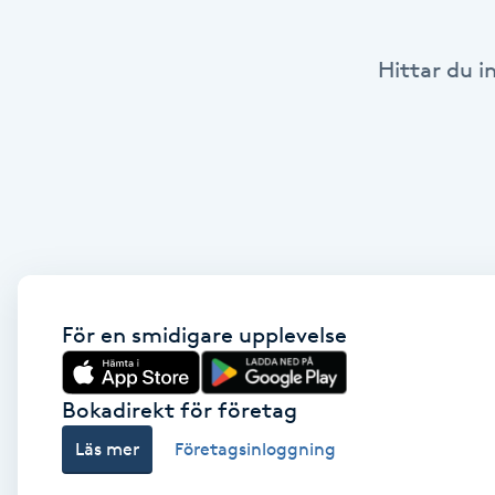
Babylights
Hittar du i
Balayage
Bambumassage
Barber
Barnklippning
För en smidigare upplevelse
BIAB
Bokadirekt för företag
Blowout
Läs mer
Företagsinloggning
Bottenfärg