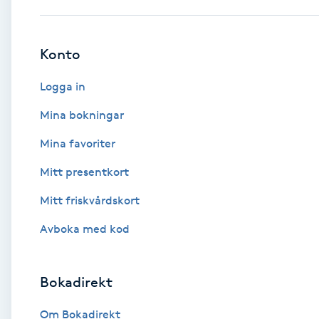
Brynformning
Konto
Brynfärgning
Logga in
Brynplockning
Mina bokningar
Mina favoriter
Bröllopsuppsättning
Mitt presentkort
C
Mitt friskvårdskort
Celluliter
Avboka med kod
Coachning
Bokadirekt
Color correction
Om Bokadirekt