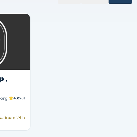
𝕡 ,
borg
4.8
901
ka inom 24 h