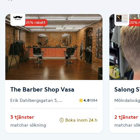
Alternativmedicin
Upp till 25% rabatt
Upp till 20% 
Andningsmassage
Ansiktslyft utan kirurgi
Aromamassage
Ashtanga Yoga
The Barber Shop Vasa
Salong 
Ayurveda
Erik Dahlbergsgatan 5,
Mölndalsväg
4.8
1084
Göteborg
Ayurvedisk Massage
3 tjänster
2 tjänster
Boka inom 24 h
matchar sökning
matchar sö
Ansiktsbehandling djuprengörande
B