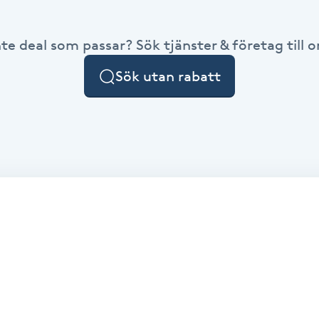
nte deal som passar? Sök tjänster & företag till or
Sök utan rabatt