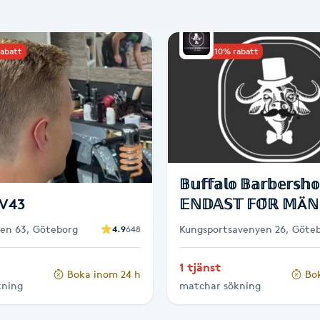
rabatt
Upp till 10% rabatt
𝔹𝕦𝕗𝕗𝕒𝕝𝕠 𝔹𝕒𝕣𝕓𝕖𝕣𝕤𝕙
SV43
𝔼ℕ𝔻𝔸𝕊𝕋 𝔽𝕆̈ℝ 𝕄Äℕ
en 63, Göteborg
Kungsportsavenyen 26, Göte
4.9
648
1 tjänst
Boka inom 24 h
Bo
kning
matchar sökning