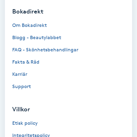
Bokadirekt
Brynformning
Om Bokadirekt
Brynfärgning
Blogg - Beautylabbet
Brynplockning
FAQ - Skönhetsbehandlingar
Fakta & Råd
Bröllopsuppsättning
C
Karriär
Support
Celluliter
Coachning
Villkor
Color correction
Etisk policy
Integritetspolicy