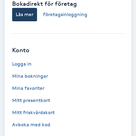
Bokadirekt för företag
Babylights
Läs mer
Företagsinloggning
Balayage
Bambumassage
Konto
Barber
Logga in
Mina bokningar
Barnklippning
Mina favoriter
BIAB
Mitt presentkort
Mitt friskvårdskort
Blowout
Avboka med kod
Bottenfärg