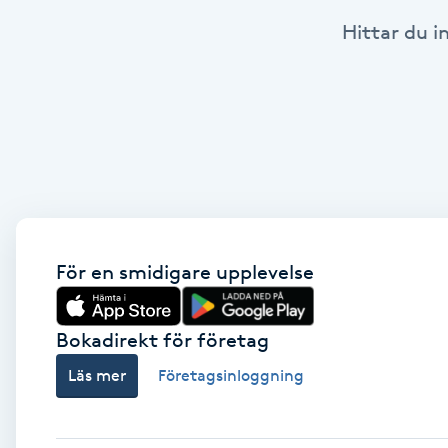
Hittar du i
Babylights
Balayage
Bambumassage
Barber
Barnklippning
För en smidigare upplevelse
BIAB
Bokadirekt för företag
Läs mer
Företagsinloggning
Blowout
Bottenfärg