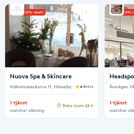
Alternativmedicin
Upp till 20% rabatt
Upp till 10% 
Andningsmassage
Ansiktslyft utan kirurgi
Aromamassage
Ashtanga Yoga
Nuova Spa & Skincare
Headspo
Vidholmsbackarna 11, Hässelby
Årevägen 59
4.9
1454
Ayurveda
1 tjänst
1 tjänst
Boka inom 24 h
Ayurvedisk Massage
matchar sökning
matchar sö
Ansiktsbehandling djuprengörande
B