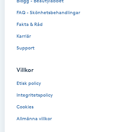
Blogg - Beautylabbet
Cryoterapi
FAQ - Skönhetsbehandlingar
D
Fakta & Råd
Damklippning
Karriär
Dermapen
Support
Diamantslipning
Villkor
E
Etisk policy
Enzympeeling
Integritetspolicy
Extensions
Cookies
Extensions borttagning
Allmänna villkor