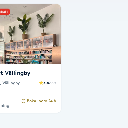
rabatt
t Vällingby
, Vällingby
4.8
2007
Boka inom 24 h
kning