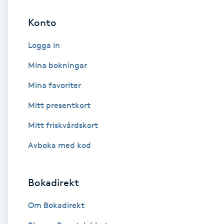
Konto
Brynformning
Logga in
Brynfärgning
Mina bokningar
Brynplockning
Mina favoriter
Mitt presentkort
Bröllopsuppsättning
C
Mitt friskvårdskort
Avboka med kod
Celluliter
Coachning
Bokadirekt
Color correction
Om Bokadirekt