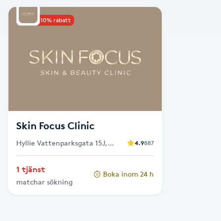
Alternativmedicin
Upp till 10% rabatt
Andningsmassage
Ansiktslyft utan kirurgi
Aromamassage
Ashtanga Yoga
Skin Focus Clinic
Hyllie Vattenparksgata 15J,
4.9
887
Ayurveda
Malmö
1 tjänst
Boka inom 24 h
Ayurvedisk Massage
matchar sökning
Ansiktsbehandling djuprengörande
B