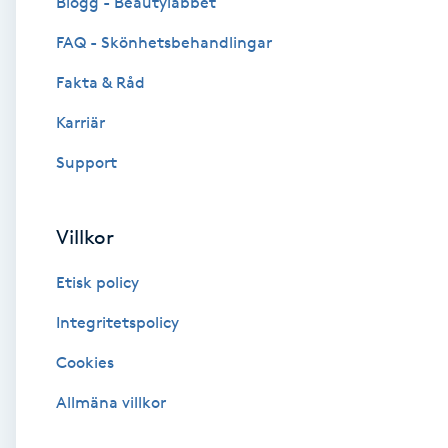
Blogg - Beautylabbet
Cryoterapi
FAQ - Skönhetsbehandlingar
D
Fakta & Råd
Damklippning
Karriär
Dermapen
Support
Diamantslipning
Villkor
E
Etisk policy
Enzympeeling
Integritetspolicy
Extensions
Cookies
Extensions borttagning
Allmäna villkor