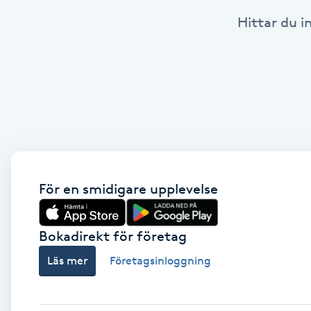
Hittar du i
Babylights
Balayage
Bambumassage
Barber
Barnklippning
För en smidigare upplevelse
BIAB
Bokadirekt för företag
Läs mer
Företagsinloggning
Blowout
Bottenfärg