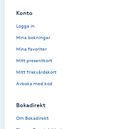
Konto
Brynformning
Logga in
Brynfärgning
Mina bokningar
Brynplockning
Mina favoriter
Mitt presentkort
Bröllopsuppsättning
C
Mitt friskvårdskort
Avboka med kod
Celluliter
Coachning
Bokadirekt
Color correction
Om Bokadirekt