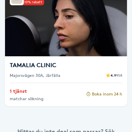
Upp till 10% rabatt
Brynformning
Brynfärgning
Brynplockning
Bröllopsuppsättning
TAMALIA CLINIC
C
Majorsvägen 30A, Järfälla
4.9
958
Celluliter
1 tjänst
Boka inom 24 h
matchar sökning
Coachning
Color correction
Hittar du inte deal som passar? Sök