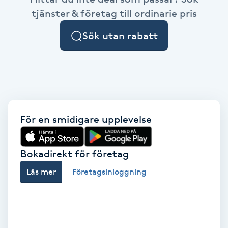
Cryoterapi
tjänster & företag till ordinarie pris
D
Sök utan rabatt
Damklippning
Dermapen
Diamantslipning
E
För en smidigare upplevelse
Enzympeeling
Bokadirekt för företag
Extensions
Läs mer
Företagsinloggning
Extensions borttagning
Eyeliner-tatuering