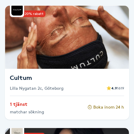
Babylights
Upp till 20% rabatt
Balayage
Bambumassage
Barber
Cultum
Barnklippning
Lilla Nygatan 2c, Göteborg
4.9
1619
BIAB
1 tjänst
Boka inom 24 h
Blowout
matchar sökning
Bottenfärg