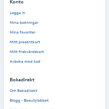
Konto
F
Logga in
Face framing
Mina bokningar
Faceliftmassage
Mina favoriter
Mitt presentkort
Fet hårbotten
Mitt friskvårdskort
Fettreducering
Avboka med kod
Fibromassage
Bokadirekt
Fillers
Om Bokadirekt
Fotmassage
Blogg - Beautylabbet