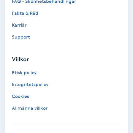
FAQ - Skönhetsbehandlingar
Fotsvamp
Fakta & Råd
Fotvård
Karriär
Support
Fransar
Fransborttagning
Villkor
Fransfärgning
Etisk policy
Integritetspolicy
Fransförlängning
Cookies
Fransförlängning Megavolym
Allmänna villkor
Fransförlängning Volym