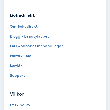
Brynformning
Bokadirekt
Brynfärgning
Om Bokadirekt
Brynplockning
Blogg - Beautylabbet
FAQ - Skönhetsbehandlingar
Bröllopsuppsättning
Fakta & Råd
C
Karriär
Celluliter
Support
Coachning
Villkor
Color correction
Etisk policy