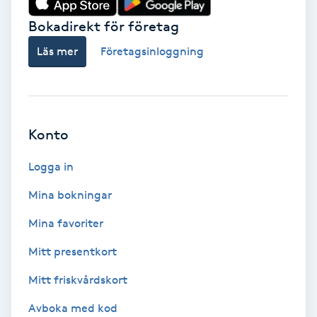
Bokadirekt för företag
Babylights
Läs mer
Företagsinloggning
Balayage
Bambumassage
Konto
Barber
Logga in
Barnklippning
Mina bokningar
BIAB
Mina favoriter
Mitt presentkort
Blowout
Mitt friskvårdskort
Bottenfärg
Avboka med kod