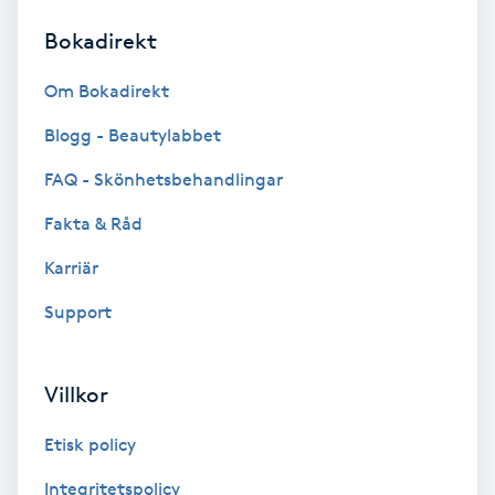
Bokadirekt
Brynformning
Om Bokadirekt
Brynfärgning
Blogg - Beautylabbet
Brynplockning
FAQ - Skönhetsbehandlingar
Fakta & Råd
Bröllopsuppsättning
C
Karriär
Support
Celluliter
Coachning
Villkor
Color correction
Etisk policy
Integritetspolicy