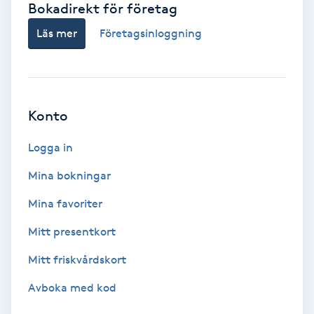
Bokadirekt för företag
Babylights
Läs mer
Företagsinloggning
Balayage
Bambumassage
Konto
Barber
Logga in
Mina bokningar
Barnklippning
Mina favoriter
BIAB
Mitt presentkort
Mitt friskvårdskort
Blowout
Avboka med kod
Bottenfärg