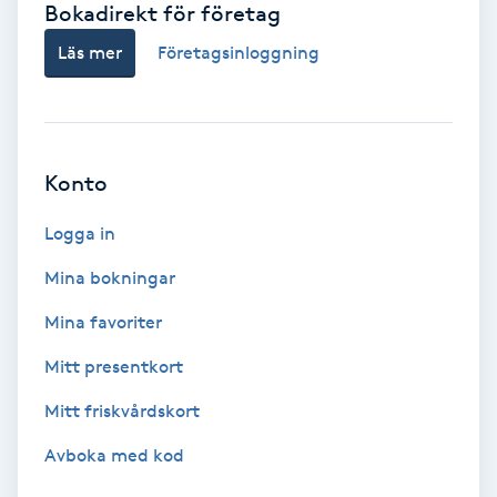
Bokadirekt för företag
Babylights
Läs mer
Företagsinloggning
Balayage
Bambumassage
Konto
Barber
Logga in
Mina bokningar
Barnklippning
Mina favoriter
BIAB
Mitt presentkort
Mitt friskvårdskort
Blowout
Avboka med kod
Bottenfärg