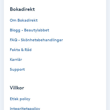
Bokadirekt
Brynformning
Om Bokadirekt
Brynfärgning
Blogg - Beautylabbet
Brynplockning
FAQ - Skönhetsbehandlingar
Fakta & Råd
Bröllopsuppsättning
C
Karriär
Support
Celluliter
Coachning
Villkor
Color correction
Etisk policy
Integritetspolicy