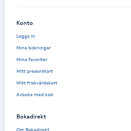
Babylights
Konto
Balayage
Logga in
Bambumassage
Mina bokningar
Mina favoriter
Barber
Mitt presentkort
Barnklippning
Mitt friskvårdskort
BIAB
Avboka med kod
Blowout
Bokadirekt
Bottenfärg
Om Bokadirekt