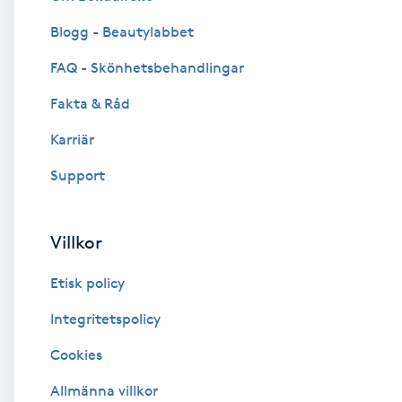
Blogg - Beautylabbet
Brynformning
FAQ - Skönhetsbehandlingar
Brynfärgning
Fakta & Råd
Brynplockning
Karriär
Support
Bröllopsuppsättning
C
Villkor
Celluliter
Etisk policy
Coachning
Integritetspolicy
Cookies
Color correction
Allmänna villkor