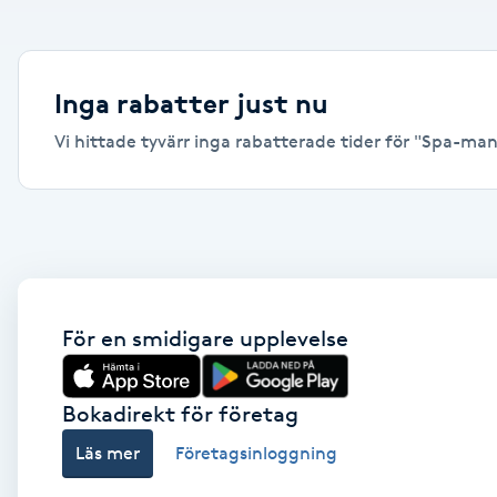
Alternativmedicin
Andningsmassage
Inga rabatter just nu
Vi hittade tyvärr inga rabatterade tider för "Spa-mani
Ansiktslyft utan kirurgi
Aromamassage
Ashtanga Yoga
Ayurveda
För en smidigare upplevelse
Ayurvedisk Massage
Bokadirekt för företag
Läs mer
Företagsinloggning
Ansiktsbehandling djuprengörande
B