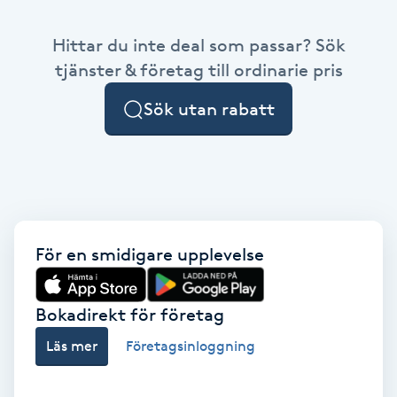
Babylights
Hittar du inte deal som passar? Sök
tjänster & företag till ordinarie pris
Balayage
Sök utan rabatt
Bambumassage
Barber
Barnklippning
För en smidigare upplevelse
BIAB
Bokadirekt för företag
Blowout
Läs mer
Företagsinloggning
Bottenfärg