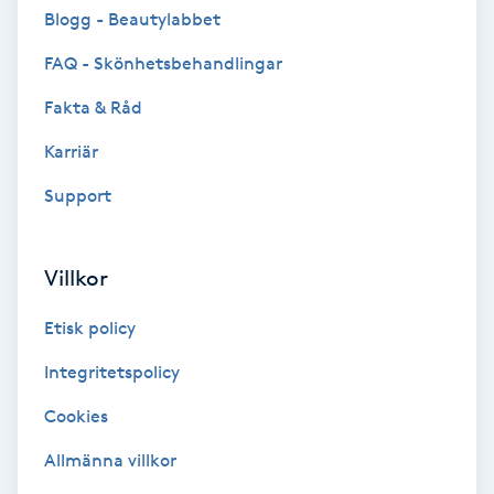
Cryoterapi
Blogg - Beautylabbet
D
FAQ - Skönhetsbehandlingar
Damklippning
Fakta & Råd
Karriär
Dermapen
Support
Diamantslipning
E
Villkor
Enzympeeling
Etisk policy
Extensions
Integritetspolicy
Cookies
Extensions borttagning
Allmänna villkor
Eyeliner-tatuering