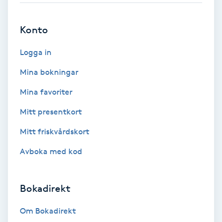
Brynformning
Konto
Brynfärgning
Logga in
Mina bokningar
Brynplockning
Mina favoriter
Bröllopsuppsättning
Mitt presentkort
C
Mitt friskvårdskort
Celluliter
Avboka med kod
Coachning
Bokadirekt
Color correction
Om Bokadirekt