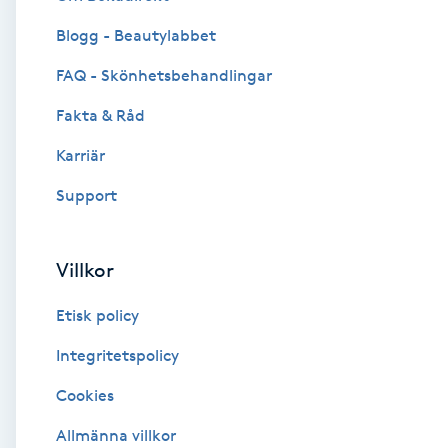
Blogg - Beautylabbet
Brynformning
FAQ - Skönhetsbehandlingar
Brynfärgning
Fakta & Råd
Brynplockning
Karriär
Support
Bröllopsuppsättning
C
Villkor
Celluliter
Etisk policy
Coachning
Integritetspolicy
Cookies
Color correction
Allmänna villkor