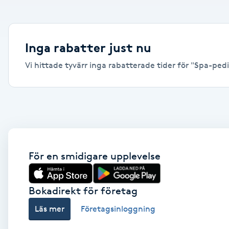
Alternativmedicin
Andningsmassage
Inga rabatter just nu
Vi hittade tyvärr inga rabatterade tider för "Spa-pedik
Ansiktslyft utan kirurgi
Aromamassage
Ashtanga Yoga
Ayurveda
För en smidigare upplevelse
Ayurvedisk Massage
Bokadirekt för företag
Läs mer
Företagsinloggning
Ansiktsbehandling djuprengörande
B