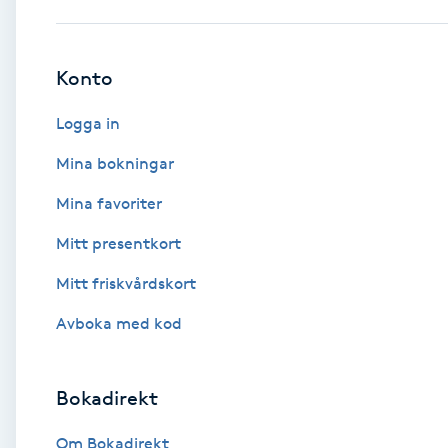
Babylights
Konto
Balayage
Logga in
Bambumassage
Mina bokningar
Mina favoriter
Barber
Mitt presentkort
Barnklippning
Mitt friskvårdskort
BIAB
Avboka med kod
Blowout
Bokadirekt
Bottenfärg
Om Bokadirekt