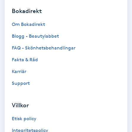
Bokadirekt
Brynformning
Om Bokadirekt
Brynfärgning
Blogg - Beautylabbet
Brynplockning
FAQ - Skönhetsbehandlingar
Fakta & Råd
Bröllopsuppsättning
C
Karriär
Support
Celluliter
Coachning
Villkor
Color correction
Etisk policy
Integritetspolicy