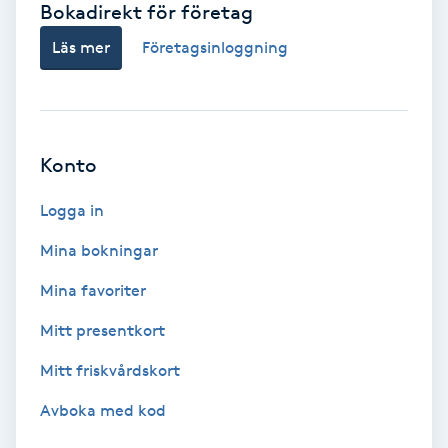
Bokadirekt för företag
Babylights
Läs mer
Företagsinloggning
Balayage
Bambumassage
Konto
Barber
Logga in
Mina bokningar
Barnklippning
Mina favoriter
BIAB
Mitt presentkort
Mitt friskvårdskort
Blowout
Avboka med kod
Bottenfärg