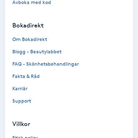
Avboka med kod
Brynformning
Bokadirekt
Brynfärgning
Om Bokadirekt
Brynplockning
Blogg - Beautylabbet
Bröllopsuppsättning
FAQ - Skönhetsbehandlingar
C
Fakta & Råd
Celluliter
Karriär
Support
Coachning
Color correction
Villkor
Etisk policy