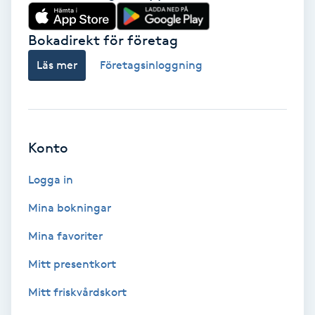
Babylights
Bokadirekt för företag
Balayage
Läs mer
Företagsinloggning
Bambumassage
Barber
Konto
Logga in
Barnklippning
Mina bokningar
BIAB
Mina favoriter
Blowout
Mitt presentkort
Mitt friskvårdskort
Bottenfärg