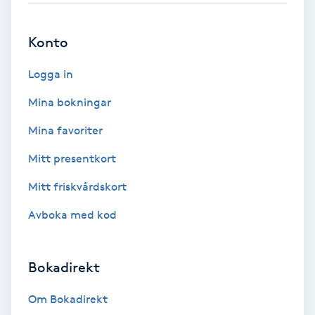
Brynformning
Konto
Brynfärgning
Logga in
Mina bokningar
Brynplockning
Mina favoriter
Bröllopsuppsättning
Mitt presentkort
C
Mitt friskvårdskort
Celluliter
Avboka med kod
Coachning
Bokadirekt
Color correction
Om Bokadirekt