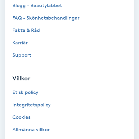
Cryoterapi
Blogg - Beautylabbet
D
FAQ - Skönhetsbehandlingar
Damklippning
Fakta & Råd
Karriär
Dermapen
Support
Diamantslipning
E
Villkor
Enzympeeling
Etisk policy
Extensions
Integritetspolicy
Cookies
Extensions borttagning
Allmänna villkor
Eyeliner-tatuering