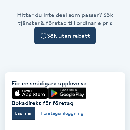
Babylights
Hittar du inte deal som passar? Sök
tjänster & företag till ordinarie pris
Balayage
Sök utan rabatt
Bambumassage
Barber
Barnklippning
För en smidigare upplevelse
BIAB
Bokadirekt för företag
Blowout
Läs mer
Företagsinloggning
Bottenfärg