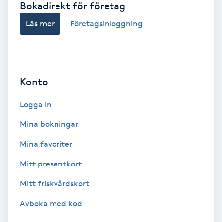
Bokadirekt för företag
Babylights
Läs mer
Företagsinloggning
Balayage
Bambumassage
Konto
Barber
Logga in
Mina bokningar
Barnklippning
Mina favoriter
BIAB
Mitt presentkort
Mitt friskvårdskort
Blowout
Avboka med kod
Bottenfärg