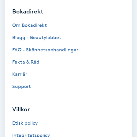
Bokadirekt
Brynformning
Om Bokadirekt
Brynfärgning
Blogg - Beautylabbet
Brynplockning
FAQ - Skönhetsbehandlingar
Fakta & Råd
Bröllopsuppsättning
C
Karriär
Support
Celluliter
Coachning
Villkor
Color correction
Etisk policy
Integritetspolicy