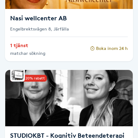
Megavolymfransar
Nasi wellcenter AB
Melasma
Engelbrektsvägen 8, Järfälla
Mesoterapi
1 tjänst
Boka inom 24 h
matchar sökning
MicroPen
Microshading
Upp till 20% rabatt
Mixfransar
N
Nagelförlängning
Nagelförlängning akryl
STUDIOKBT - Kognitiv Beteendeterapi