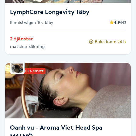
T
LymphCore Longevity Täby
Tuina-massage
Kemistvägen 10, Täby
4.9
443
Taktil massage
2 tjänster
Boka inom 24 h
matchar sökning
Tandblekning
Tandläkare
Upp till 10% rabatt
Tatuering
Tatueringsborttagning
Terapi
Oanh vu - Aroma Viet Head Spa
Thaimassage
MALMÖ