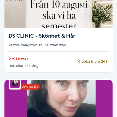
LED-ljusterapi
Liktornar
DS CLINIC - Skönhet & Hår
LPG
Västra Vallgatan 15, Kristianstad
LPG-behandling
2 tjänster
Boka inom 24 h
matchar sökning
LPG-massage
Luggklippning
Upp till 20% rabatt
Lymfmassage
Läpptatuering