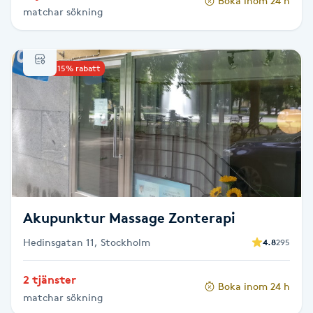
Boka inom 24 h
matchar sökning
Paraffinbehandling
Pedikyr
Upp till 15% rabatt
Pensionärklippning
Permanent
Permanent hårborttagning
Akupunktur Massage Zonterapi
Permanent ögonbrynsmakeup
Hedinsgatan 11, Stockholm
4.8
295
Personal shopper
2 tjänster
Boka inom 24 h
matchar sökning
Personlig tränare