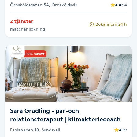
Örnsköldsgatan 5A, Örnsköldsvik
4.8
234
Naglar borttagning
2 tjänster
Boka inom 24 h
matchar sökning
Naglar reparation
Naprapati
Upp till 20% rabatt
Navelpiercing
NBE-massage
Ny frisyr
O
Sara Gradling - par-och
relationsterapeut | klimakteriecoach
Olaplex
Esplanaden 10, Sundsvall
4.9
9