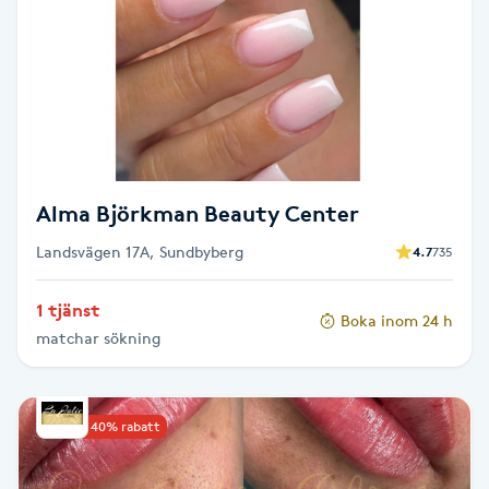
Brynformning
Brynfärgning
Brynplockning
Alma Björkman Beauty Center
Bröllopsuppsättning
Landsvägen 17A, Sundbyberg
4.7
735
C
Celluliter
1 tjänst
Boka inom 24 h
matchar sökning
Coachning
Upp till 40% rabatt
Color correction