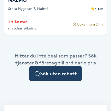
Stora Nygatan 7, Malmö
4.8
50
Toning
2 tjänster
Boka inom 24 h
Torr hårbotten
matchar sökning
Torrborstning
Triggerpunktsmassage
Hittar du inte deal som passar? Sök
tjänster & företag till ordinarie pris
Trådning
Sök utan rabatt
Träning
Tvätt & Fön
V