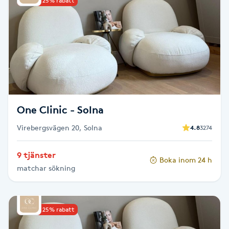
Upp till 25% rabatt
Kinesiologi
Kinesisk medicin
Kiropraktik
Klangmassage
One Clinic - Solna
Virebergsvägen 20, Solna
Klippning
4.8
3274
9 tjänster
Klippning & Slingor
Boka inom 24 h
matchar sökning
Klippning ungdom
Upp till 25% rabatt
Koppningsmassage