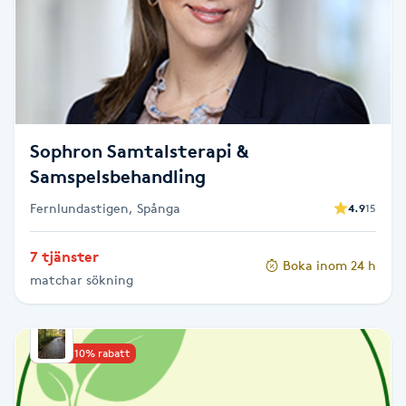
Reiki
Reikihealing
Reiki massage
Sophron Samtalsterapi &
Restorative Yoga
Samspelsbehandling
Rosacea
Fernlundastigen, Spånga
4.9
15
7 tjänster
Rosenmetoden
Boka inom 24 h
matchar sökning
Ryggmassage
S
Upp till 10% rabatt
Samtalsterapi