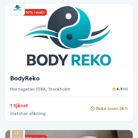
IPL hårborttagning
Upp till 30% rabatt
IR-massage
J
Japansk massage
K
BodyReko
K18
Hornsgatan 158A, Stockholm
4.3
102
Katun fransar
1 tjänst
Boka inom 24 h
Kemisk peeling
matchar sökning
Keratinbehandling