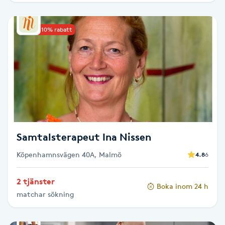
Picolaser
Upp till 10% rabatt
Piercing
Pigmentbehandling
Pigmentfläckar
Plastikkirurgi
Samtalsterapeut Ina Nissen
Köpenhamnsvägen 40A, Malmö
4.8
6
Powder brows
2 tjänster
Power Yoga
Boka inom 24 h
matchar sökning
PRP (Platelet Rich Plasma)