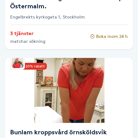
Östermalm.
Nagelförlängning gelé
Engelbrekts kyrkogata 1, Stockholm
Nagelförlängning glasfiber
3 tjänster
Boka inom 24 h
matchar sökning
Nagelförlängning silke
Nagelförstärkning
Upp till 20% rabatt
Nagelklippning
Nagelsvamp
Nageltrång
Bunlam kroppsvård örnsköldsvik
Nagelvård