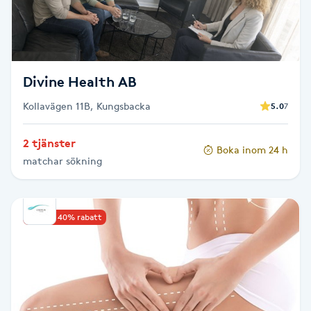
F
Face framing
Divine Health AB
Faceliftmassage
Kollavägen 11B, Kungsbacka
5.0
7
Fet hårbotten
2 tjänster
Boka inom 24 h
matchar sökning
Fettreducering
Fibromassage
Upp till 40% rabatt
Fillers
Fotmassage