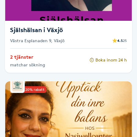
M
Makeup
Själshälsan i Växjö
Manikyr & Pedikyr
Västra Esplanaden 9, Växjö
4.5
25
2 tjänster
Massage
Boka inom 24 h
matchar sökning
Medial vägledning
Upp till 20% rabatt
Medicinsk massage
Meditation
Medium