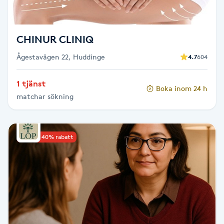
Fotsvamp
Fotvård
CHINUR CLINIQ
Ågestavägen 22, Huddinge
4.7
604
Fransar
1 tjänst
Boka inom 24 h
Fransborttagning
matchar sökning
Fransfärgning
Upp till 40% rabatt
Fransförlängning
Fransförlängning Megavolym
Fransförlängning Volym