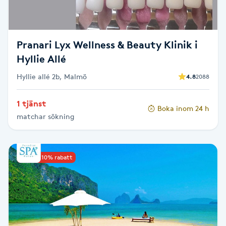
Skägg
Skäggfärgning
Pranari Lyx Wellness & Beauty Klinik i
Hyllie Allé
Skäggklippning
Hyllie allé 2b, Malmö
4.8
2088
Skäggtrimmning
1 tjänst
Boka inom 24 h
matchar sökning
Skönhet
Slingor
Upp till 10% rabatt
Sockring
Spa