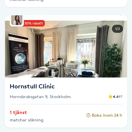
Hårborttagning
Hårbottenbehandling
Upp till 30% rabatt
Hårförlängning
Hårvård
Hälsa
Hornstull Clinic
Hälsprickor
I
Hornsbruksgatan 9, Stockholm
4.6
97
Idrottsmassage
1 tjänst
Boka inom 24 h
matchar sökning
IPL