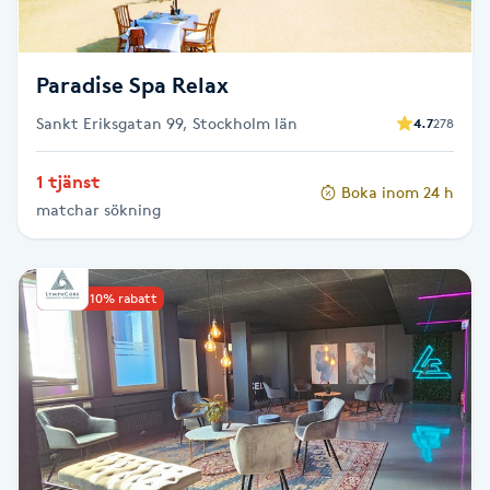
Spa manikyr & pedikyr
Paradise Spa Relax
Spa-manikyr
Sankt Eriksgatan 99, Stockholm län
4.7
278
Spa-pedikyr
1 tjänst
Boka inom 24 h
matchar sökning
Spraytan
Stylist
Upp till 10% rabatt
Sugaring
Svensk massage
Svettbehandling