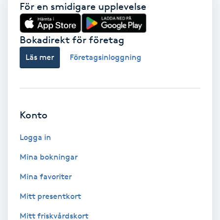
För en smidigare upplevelse
Vaccination
Vampyrbehandling
Bokadirekt för företag
Läs mer
Företagsinloggning
Vaxning
Vaxning brasiliansk
Konto
Veterinär
Logga in
Vibrationsmassage
Mina bokningar
Vinyasa Yoga
Mina favoriter
Mitt presentkort
Volymfransar
Mitt friskvårdskort