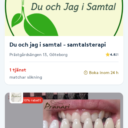
Senioryoga
Shiatsu
Singelfransar
Du och jag i samtal - samtalsterapi
Prästgårdsängen 13, Göteborg
4.8
21
Sjukgymnastik
1 tjänst
Skalpmassage
Boka inom 24 h
matchar sökning
Skinbooster
Upp till 10% rabatt
Sklerosering
Skoinlägg