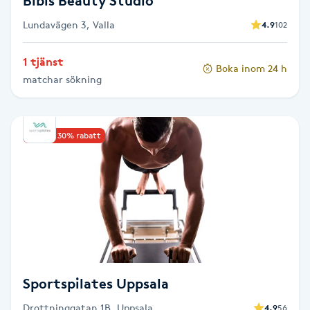
Bibis Beauty Studio
Föning
Lundavägen 3, Valla
4.9
102
G
1 tjänst
Gel naglar
Boka inom 24 h
matchar sökning
Gelenaglar
Upp till 30% rabatt
Gellack
Gellack med förstärkning
Gravidmassage
Gravidyoga
Sportspilates Uppsala
Gruppträning
Drottninggatan 1B, Uppsala
4.9
56