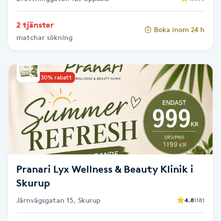
Gua Sha-massage
2 tjänster
Boka inom 24 h
H
matchar sökning
Hatha Yoga
Upp till 30% rabatt
Headspa
Healing
Herrklippning
Pranari Lyx Wellness & Beauty Klinik i
HIFU
Skurup
Hollywood Peel
Järnvägsgatan 15, Skurup
4.8
1181