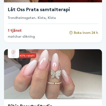
Fransk manikyr
Låt Oss Prata samtalterapi
Fransrengöring
Trondheimsgatan. Kista, Kista
1 tjänst
Frekvensterapi
Boka inom 24 h
matchar sökning
Friskvård
Upp till 40% rabatt
Friskvårdsmassage
Frisör
Funktionsanalys
Färgning