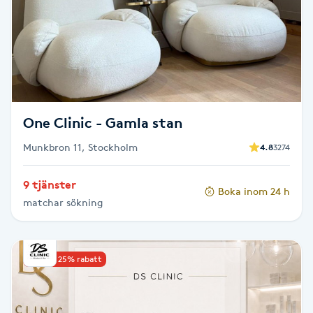
Kosmetisk tatuering
Kostrådgivning
Kroppsinpackning
One Clinic - Gamla stan
Kroppspeeling
Munkbron 11, Stockholm
4.8
3274
Käkledsbehandling
9 tjänster
Boka inom 24 h
matchar sökning
Kärlbehandling
L
Upp till 25% rabatt
Laserbehandling
Lashlift Keratin