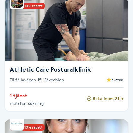
Upp till 10% rabatt
PRX-T33
Psoriasis
PT
R
Radiofrekvens
Athletic Care Posturalklinik
Tillfällavägen 15, Sävedalen
4.9
988
Rakning
1 tjänst
Boka inom 24 h
Reflexologi
matchar sökning
Regndroppsmassage
Upp till 10% rabatt