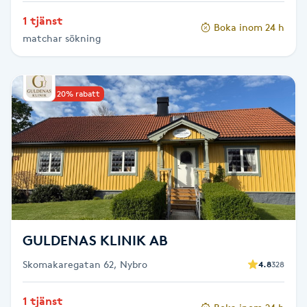
Olaplexbehandling
1 tjänst
Boka inom 24 h
matchar sökning
Ombre
Ombre brows
Upp till 20% rabatt
Ombre naglar
Optiker
Ortobionomi
Ortopedi
GULDENAS KLINIK AB
Skomakaregatan 62, Nybro
4.8
328
Osteopati
P
1 tjänst