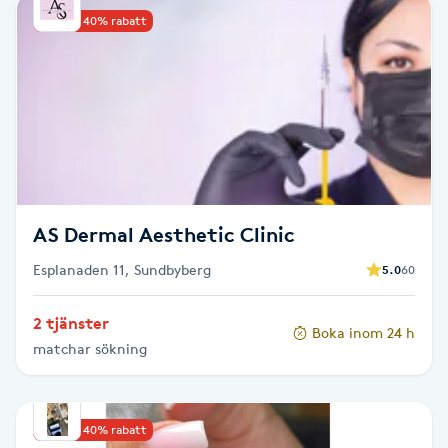
Upp till 40% rabatt
Babylights
Balayage
Bambumassage
Barber
AS Dermal Aesthetic Clinic
Barnklippning
Esplanaden 11, Sundbyberg
5.0
60
BIAB
2 tjänster
Boka inom 24 h
matchar sökning
Blowout
Bottenfärg
Upp till 40% rabatt