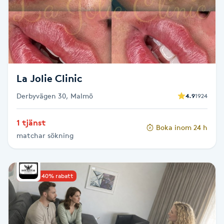
Cryoterapi
D
Damklippning
Dermapen
La Jolie Clinic
Derbyvägen 30, Malmö
4.9
1924
Diamantslipning
E
1 tjänst
Boka inom 24 h
matchar sökning
Enzympeeling
Extensions
Upp till 40% rabatt
Extensions borttagning
Eyeliner-tatuering