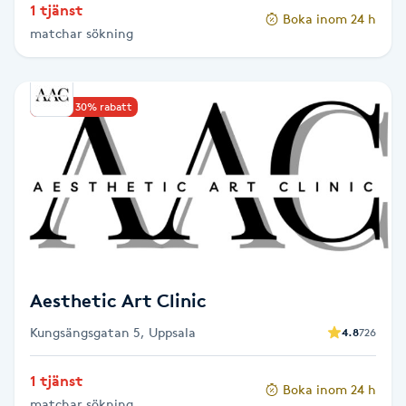
1 tjänst
Hot Stone Massage
Boka inom 24 h
matchar sökning
Hot yoga
Upp till 30% rabatt
Hudföryngring
Huduppstramning
Hudvård
Hyaluronsyra
Aesthetic Art Clinic
Hyperhidros
Kungsängsgatan 5, Uppsala
4.8
726
Hypnos
1 tjänst
Boka inom 24 h
matchar sökning