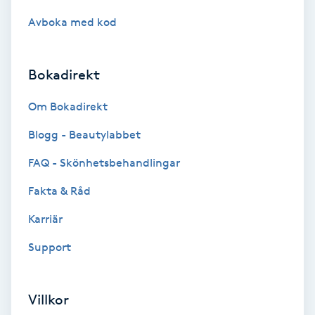
Vårtor
Avboka med kod
Y
Yin Yoga
Bokadirekt
Om Bokadirekt
Yoga
Blogg - Beautylabbet
Yoga Nidra
FAQ - Skönhetsbehandlingar
Yogamassage
Fakta & Råd
Z
Karriär
Zonterapi
Support
Zumba
Villkor
Ö