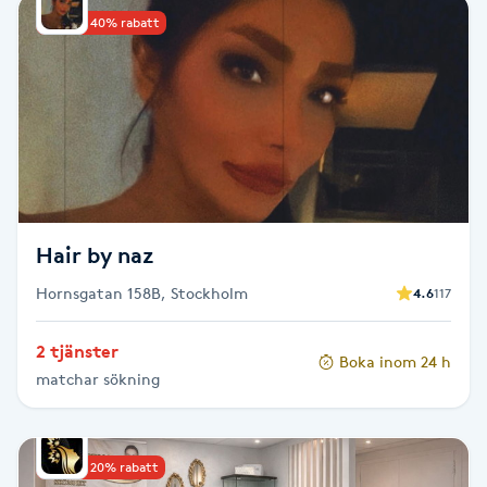
Upp till 40% rabatt
Babylights
Balayage
Bambumassage
Barber
Hair by naz
Barnklippning
Hornsgatan 158B, Stockholm
4.6
117
BIAB
2 tjänster
Boka inom 24 h
matchar sökning
Blowout
Bottenfärg
Upp till 20% rabatt