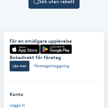
Sök utan rabatt
F
Face framing
Faceliftmassage
För en smidigare upplevelse
Fet hårbotten
Bokadirekt för företag
Fettreducering
Läs mer
Företagsinloggning
Fibromassage
Fillers
Konto
Fotmassage
Logga in