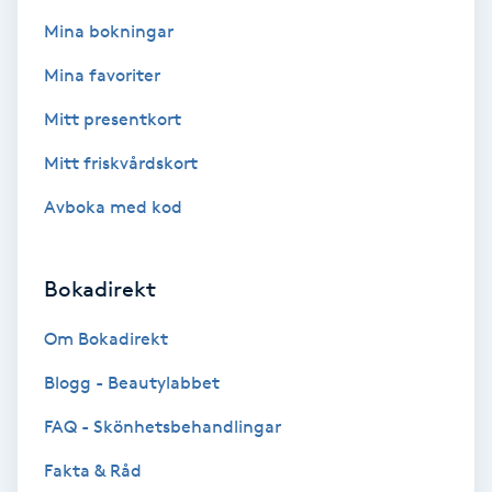
Fotsvamp
Mina bokningar
Mina favoriter
Fotvård
Mitt presentkort
Fransar
Mitt friskvårdskort
Fransborttagning
Avboka med kod
Fransfärgning
Bokadirekt
Fransförlängning
Om Bokadirekt
Blogg - Beautylabbet
Fransförlängning Megavolym
FAQ - Skönhetsbehandlingar
Fransförlängning Volym
Fakta & Råd