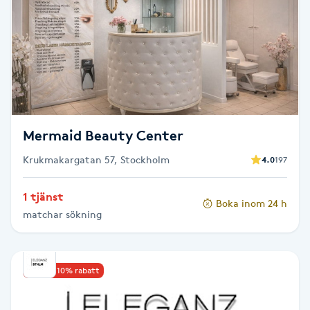
Brynformning
Brynfärgning
Brynplockning
Mermaid Beauty Center
Bröllopsuppsättning
Krukmakargatan 57, Stockholm
4.0
197
C
Celluliter
1 tjänst
Boka inom 24 h
matchar sökning
Coachning
Upp till 10% rabatt
Color correction