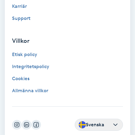
Fransk manikyr
Karriär
Support
Fransrengöring
Frekvensterapi
Villkor
Etisk policy
Friskvård
Integritetspolicy
Friskvårdsmassage
Cookies
Frisör
Allmänna villkor
Funktionsanalys
Färgning
Svenska