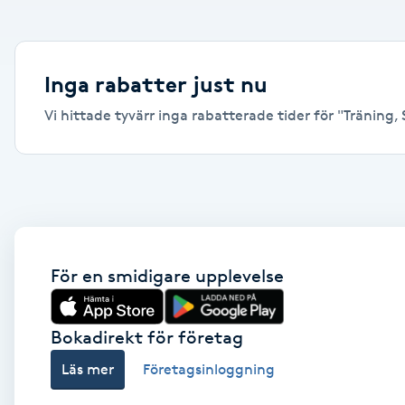
Alternativmedicin
Andningsmassage
Inga rabatter just nu
Vi hittade tyvärr inga rabatterade tider för "Träning, 
Ansiktslyft utan kirurgi
Aromamassage
Ashtanga Yoga
Ayurveda
För en smidigare upplevelse
Ayurvedisk Massage
Bokadirekt för företag
Läs mer
Företagsinloggning
Ansiktsbehandling djuprengörande
B