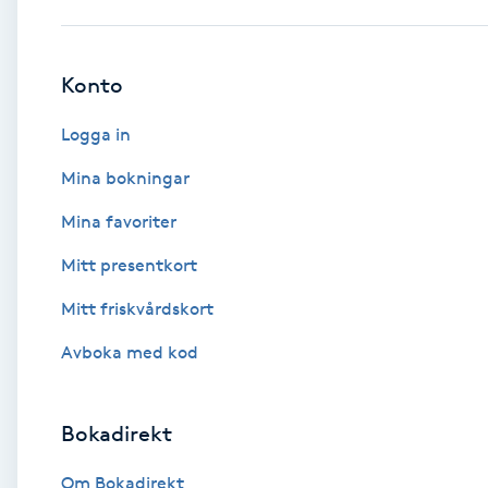
Babylights
Konto
Balayage
Logga in
Bambumassage
Mina bokningar
Mina favoriter
Barber
Mitt presentkort
Barnklippning
Mitt friskvårdskort
BIAB
Avboka med kod
Blowout
Bokadirekt
Bottenfärg
Om Bokadirekt