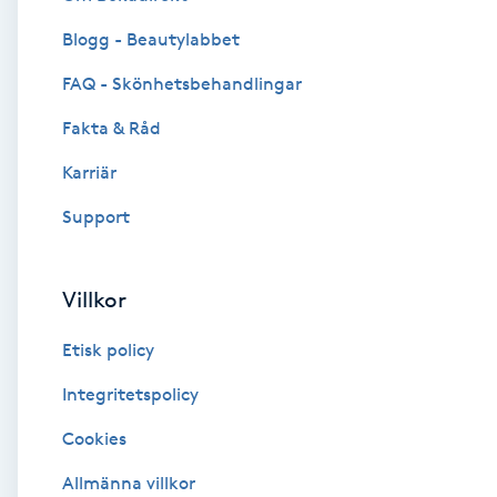
Blogg - Beautylabbet
Brynformning
FAQ - Skönhetsbehandlingar
Brynfärgning
Fakta & Råd
Brynplockning
Karriär
Support
Bröllopsuppsättning
C
Villkor
Celluliter
Etisk policy
Coachning
Integritetspolicy
Cookies
Color correction
Allmänna villkor